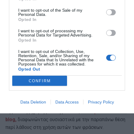
πληθυντικό είναι οι κινδυνολόγοι. Αυτά τα βρίσκουμε
I want to opt-out of the Sale of my
Personal Data.
και στα λεξικά και αναλύοντας την καθημερινή χρήση
Opted In
της λέξης.
I want to opt-out of processing my
Personal Data for Targeted Advertising.
Όπως δείχνουν αυτά τα στοιχεία είναι λίγο παράδοξο να
Opted In
ζητάς να αμφισβητηθούν προβλέψεις που δεν μπορούν
να είναι λάθος, λόγω θεϊκού δώρου. Η κατάρα της
I want to opt-out of Collection, Use,
Retention, Sale, and/or Sharing of my
Κασσάνδρας ήταν να μην την πιστεύει κανείς, όχι να
Personal Data that Is Unrelated with the
Purposes for which it was collected.
διαψεύδονται οι προβλέψεις της. Οι Κασσάνδρες δε
Opted Out
διαψεύστηκαν λοιπόν, αν διαψεύστηκαν δε θα
CONFIRM
μπορούσαν να είναι Κασσάνδρες εξαρχής.
Ο Νίκος Σαραντάκος βέβαια δίνει τη δική του εξήγηση
Data Deletion
Data Access
Privacy Policy
αναλύοντας το θέμα της Κασσάνδρας, των προβλέψεών
της και της χρήσης των φράσεων,
στο προσωπικό του
blog,
διαφωνώντας ουσιαστικά με την παραπάνω θέση
περί λάθους στη χρήση αυτών των φράσεων.