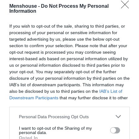
Menshouse -
Do Not Process My Personal
στρατόπεδο και στη σκηνή του Αχιλλέα, πρώτη αυτή
Information
από τα τείχη τον είδε να επιστρέφει με τη σορό του
Έκτορα. Προσπάθησε ακόμη, το ίδιο και ο ιερέας του
If you wish to opt-out of the sale, sharing to third parties, or
Απόλλωνα Λαοκόων, να πείσει τους Τρώες να μη βάλουν
processing of your personal or sensitive information for
μέσα στην πόλη τον Δούρειο Ίππο, γιατί είχε προδεί την
targeted advertising by us, please use the below opt-out
section to confirm your selection. Please note that after your
καταστροφή της πόλης της.
opt-out request is processed you may continue seeing
interest-based ads based on personal information utilized by
Ο Όμηρος παραδίδει ότι κάποιος Τρωαδίτης ήρωας, ο
us or personal information disclosed to third parties prior to
Οθρυονέας, την είχε ζητήσει σε γάμο δίνοντας την
your opt-out. You may separately opt-out of the further
υπόσχεση στον Πρίαμο ότι θα έδιωχνε τους
disclosure of your personal information by third parties on the
πολιορκητές από την Τροία, σκοτώθηκε όμως από τον
IAB’s list of downstream participants. This information may
also be disclosed by us to third parties on the
IAB’s List of
Ιδομενέα. Πάντως, στην Ιλιάδα τίποτε δεν μαρτυρείται
Downstream Participants
that may further disclose it to other
περί προφητικών ικανοτήτων της Κασσάνδρας.
third parties.
Στα ελληνικά λέμε μετωνυμικά «Κασσάνδρα» κάποιον
Personal Data Processing Opt Outs
που κάνει δυσοίωνες προβλέψεις και που οι άλλοι δεν
I want to opt-out of the Sharing of my
τον πιστεύουν. Στη σημερινή χρήση, ο όρος έχει
personal data.
Opted In
ξεκάθαρα αρνητική απόχρωση, Κασσάνδρες στον