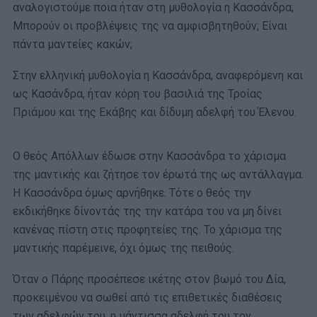
αναλογιστούμε ποια ήταν στη μυθολογία η Κασσάνδρα;
Μπορούν οι προβλέψεις της να αμφισβητηθούν; Είναι
πάντα μαντείες κακών;
Στην ελληνική μυθολογία η Κασσάνδρα, αναφερόμενη και
ως Κασάνδρα, ήταν κόρη του βασιλιά της Τροίας
Πριάμου και της Εκάβης και δίδυμη αδελφή του Έλενου.
Ο θεός Απόλλων έδωσε στην Κασσάνδρα το χάρισμα
της μαντικής και ζήτησε τον έρωτά της ως αντάλλαγμα.
Η Κασσάνδρα όμως αρνήθηκε. Τότε ο θεός την
εκδικήθηκε δίνοντάς της την κατάρα του να μη δίνει
κανένας πίστη στις προφητείες της. Το χάρισμα της
μαντικής παρέμεινε, όχι όμως της πειθούς.
Όταν ο Πάρης προσέπεσε ικέτης στον βωμό του Δία,
προκειμένου να σωθεί από τις επιθετικές διαθέσεις
των αδελφών του, η μάντισσα αδελφή του τον