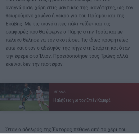
αναγνώρισε, χάρη στις μαντικές της ικανότητες, ως τον
θεωρούμενο χαμένο ή νεκρό γιο του Πρίαμου και της
Εκάβης. Με τις ικανότητες πάλι «είδε» και τις
συμφορές που θα έφερνε ο Πάρης στην Τροία και με
πέλυκυ θέλησε να τον σκοτώσει. Τις ίδιες προφητείες
είπε και όταν ο αδελφός της πήγε στη Σπάρτη και όταν
την έφερε στο Ίλιον. Προειδοποίησε τους Τρώες αλλά
εκείνοι δεν την πίστεψαν.
ΜΠΑΛΑ
Η αλήθεια για τον Ετιέν Καμαρά
Όταν ο αδελφός της Έκτορας πέθανε από το χέρι του
Αχιλλέα και ο πατέρας της Πρίαμος πήγε στο αχαϊκό