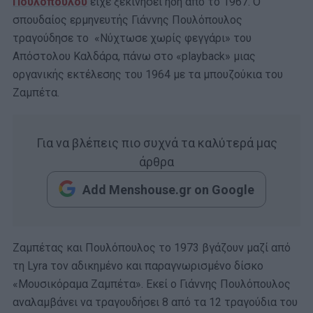
Πουλόπουλου
είχε ξεκινήσει ήδη από το 1967. Ο
σπουδαίος ερμηνευτής Γιάννης Πουλόπουλος
τραγούδησε το «Νύχτωσε χωρίς φεγγάρι» του
Απόστολου Καλδάρα, πάνω στο «playback» μιας
οργανικής εκτέλεσης του 1964 με τα μπουζούκια του
Ζαμπέτα.
Για να βλέπεις πιο συχνά τα καλύτερά μας
άρθρα
Add Menshouse.gr on Google
Ζαμπέτας και Πουλόπουλος το 1973 βγάζουν μαζί από
τη Lyra τον αδικημένο και παραγνωρισμένο δίσκο
«Μουσικόραμα Ζαμπέτα». Εκεί ο Γιάννης Πουλόπουλος
αναλαμβάνει να τραγουδήσει 8 από τα 12 τραγούδια του