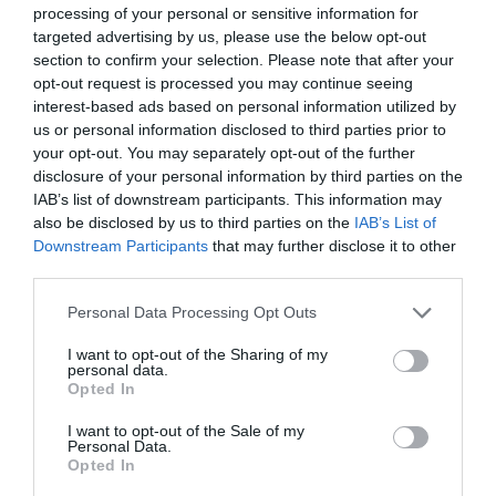
τραγούδι είναι όλα προσωπικά βιώματα του
processing of your personal or sensitive information for
στιχουργού.
targeted advertising by us, please use the below opt-out
section to confirm your selection. Please note that after your
Τους στίχους αυτούς μαζί με άλλους, οι οποίοι αργότερα
opt-out request is processed you may continue seeing
interest-based ads based on personal information utilized by
έγιναν επίσης μεγάλες επιτυχίες σε μουσική Γιώργου
us or personal information disclosed to third parties prior to
Ζαμπέτα (Ο Αλήτης, Μάλιστα κύριε, Πού ήσουν και πού
your opt-out. You may separately opt-out of the further
χάθηκες) τους έστειλε ο Καγιαντάς από το Μόναχο με
disclosure of your personal information by third parties on the
γράμμα στον συνθέτη, όταν βρήκε τυχαία τη διεύθυνσή
IAB’s list of downstream participants. This information may
also be disclosed by us to third parties on the
IAB’s List of
του στην Αθήνα. Όταν ο Ζαμπέτας τους διάβασε ήξερε
Downstream Participants
that may further disclose it to other
ότι είχε μπροστά του πολύ δυνατές επιτυχίες που θα
third parties.
ακολουθούσαν.
Personal Data Processing Opt Outs
I want to opt-out of the Sharing of my
personal data.
Opted In
I want to opt-out of the Sale of my
Personal Data.
Opted In