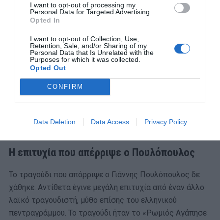
I want to opt-out of processing my
Personal Data for Targeted Advertising.
Opted In
I want to opt-out of Collection, Use,
Retention, Sale, and/or Sharing of my
Personal Data that Is Unrelated with the
Purposes for which it was collected.
Opted Out
Ήταν πράγματι ένα βαρύ δραματικό τραγούδι για την
CONFIRM
ξενιτιά, τη μετανάστευση και τους ανθρώπους που
μένουν πίσω, αλλά και αυτούς που μένουν. Το τραγούδι
Data Deletion
Data Access
Privacy Policy
όμως που απορρίφθηκε ήταν ένα εύθυμο τραγούδι
Η επιτυχία που απέρριψε ο Πουλόπουλος
Το τραγούδι που απόρριψε ο Γιάννης Πουλόπουλος δε
χάθηκε. Αντίθετα έγινε μεγάλη επιτυχία από έναν άλλο
λαϊκό τραγουδιστή, μύθο επίσης του ελληνικού
πεντραγράμμου. Το τραγούδι ήταν το «Ρωμιός Αγάπησε