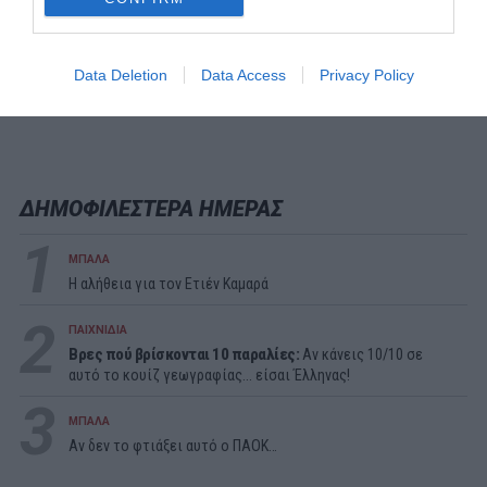
Data Deletion
Data Access
Privacy Policy
ΔΗΜΟΦΙΛΕΣΤΕΡΑ ΗΜΕΡΑΣ
1
ΜΠΑΛΑ
Η αλήθεια για τον Ετιέν Καμαρά
2
ΠΑΙΧΝΙΔΙΑ
Βρες πού βρίσκονται 10 παραλίες:
Αν κάνεις 10/10 σε
αυτό το κουίζ γεωγραφίας... είσαι Έλληνας!
3
ΜΠΑΛΑ
Αν δεν το φτιάξει αυτό ο ΠΑΟΚ…