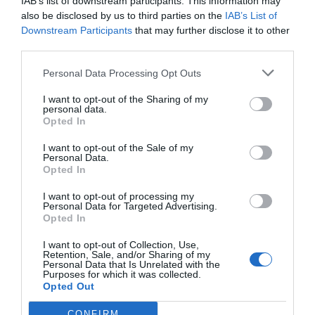
IAB’s list of downstream participants. This information may
also be disclosed by us to third parties on the
IAB’s List of
στη Γη;
Downstream Participants
that may further disclose it to other
third parties.
1/10
Personal Data Processing Opt Outs
Α.
Τον Ουρανό
I want to opt-out of the Sharing of my
personal data.
Β.
Τον Κρόνο
Opted In
Γ.
I want to opt-out of the Sale of my
Τον Ποσειδώνα
Personal Data.
Opted In
I want to opt-out of processing my
Personal Data for Targeted Advertising.
Opted In
I want to opt-out of Collection, Use,
Retention, Sale, and/or Sharing of my
Personal Data that Is Unrelated with the
Purposes for which it was collected.
Opted Out
CONFIRM