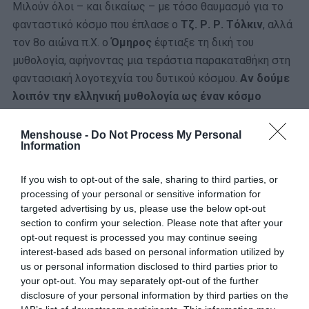
Μιλούν όλοι – και δικαίως – με τόσο θαυμασμό για το
φανταστικό κόσμο που έπλασε ο
Τζ. Ρ. Ρ. Τόλκιν
, αλλά
τον 8ο αιώνα π.Χ. ο
Όμηρος
έφτιαξε τη δική του
μυθολογία, αφήνοντας μια τεράστια παρακαταθήκη στη
φαντασιακή λογοτεχνία του δυτικού κόσμου.
Αν δούμε
λοιπόν την ελληνική μυθολογία ως έναν κόσμο
ανώτερης
– σφυρηλατημένης στο αμόνι της
προφορικής και ποιοτικής παράδοσης – έμπνευσης και
Menshouse -
Do Not Process My Personal
Information
όχι ως ένα ασύνδετο παραμύθι, τότε περάστε στο
παρασύνθημα και στην απόλαυση του κουίζ που
If you wish to opt-out of the sale, sharing to third parties, or
ακολουθεί.
processing of your personal or sensitive information for
targeted advertising by us, please use the below opt-out
section to confirm your selection. Please note that after your
opt-out request is processed you may continue seeing
interest-based ads based on personal information utilized by
us or personal information disclosed to third parties prior to
Ποιον νίκησε ο Δίας στην επική
your opt-out. You may separately opt-out of the further
disclosure of your personal information by third parties on the
Τιτανομαχία για την κυριαρχία πάνω