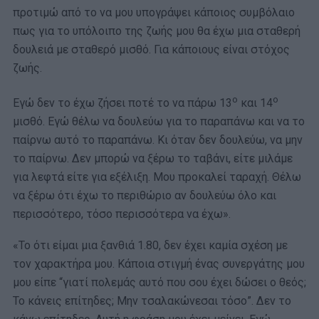
προτιμώ από το να μου υπογράψει κάποιος συμβόλαιο
πως για το υπόλοιπο της ζωής μου θα έχω μια σταθερή
δουλειά με σταθερό μισθό. Για κάποιους είναι στόχος
ζωής.
ο
ο
Εγώ δεν το έχω ζήσει ποτέ το να πάρω 13
και 14
μισθό. Εγώ θέλω να δουλεύω για το παραπάνω και να το
παίρνω αυτό το παραπάνω. Κι όταν δεν δουλεύω, να μην
το παίρνω. Δεν μπορώ να ξέρω το ταβάνι, είτε μιλάμε
για λεφτά είτε για εξέλιξη. Μου προκαλεί ταραχή. Θέλω
να ξέρω ότι έχω το περιθώριο αν δουλεύω όλο και
περισσότερο, τόσο περισσότερα να έχω».
«Το ότι είμαι μια ξανθιά 1.80, δεν έχει καμία σχέση με
τον χαρακτήρα μου. Κάποια στιγμή ένας συνεργάτης μου
μου είπε “γιατί πολεμάς αυτό που σου έχει δώσει ο θεός;
Το κάνεις επίτηδες; Μην τσαλακώνεσαι τόσο”. Δεν το