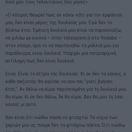
δικό μου τους τελευταίους δύο μήνες»
«Ο κόσμος θεωρεί πως αν κάνω κάτι για την εμφάνιση
μου, δεν είναι μέρος της δουλειάς μου. Εγώ δεν το
βλέπω έτσι. Εμένα η δουλειά μου είναι να παρουσιάζω,
να μιλάω με εικόνα – στην τηλεόραση ή στο Youtube –
στον κόσμο, άρα το να περιποιηθώ τα μαλλιά μου για
παράδειγμα, είναι δουλειά. Υπάρχει μια πατριαρχική
αντίληψη πως δεν είναι δουλειά.
Είναι. Είναι το έξτρα της δουλειάς. Κι αν δεν τα κάνεις, ο
κάθε σεξιστής θα γυρίσει να σου πει “γιατί βγήκες
έτσι;”. Αν θέλω να είμαι περιποιημένη για τη δουλειά μου,
θα είμαι. Κι αν δεν θέλω, δε θα είμαι. Δεν θα μου τη λέει
κανείς γι΄αυτό.
Δεν είναι ότι νιώθω πίεση να φτιαχτώ. Τα νύχια των
χεριών μου ας πούμε δεν τα φτιάχνω πάντα. Ό,τι νιώθω