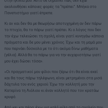
στην ηλικία μου. Αυτό δε σημαίνει πως δεν έχω
ακολουθήσει κάποιες φορές τα “πρέπει”. Μπήκα στο
Πανεπιστήμιο γιατί έπρεπε.
Κι αν και δεν θα με θεωρήσω αποτυχημένη αν δεν πάρω
το πτυχίο, θα το πάρω γιατί πρέπει. Κι ο λόγος που δεν
την έχω τελειώσει τη σχολή, είναι γιατί κυνηγάω κάποια
πράγματα και δε μου μένει χρόνος. Έχω και τη μαμά μου
που περνάει δύσκολα με το ότι ακόμα δίνω μαθήματα
(γέλια). Αλλά θα το πάρω για να την ευχαριστήσω γιατί
μου έχει δώσει τόσα».
«Οι πραγματικοί μου φίλοι που ξέρω ότι θα είναι εκεί
και θα τους πάρω τηλέφωνο, είναι μετρημένοι στα μισά
δάχτυλα του ενός χεριού. Έχω την κολλητή μου την
Κατερίνα τη Λιόλιου κι έναν κολλητό που τον κρατάω
κρυφό.
Από κει και πέρα, έχω μια καλή φίλη από το σχολείο που