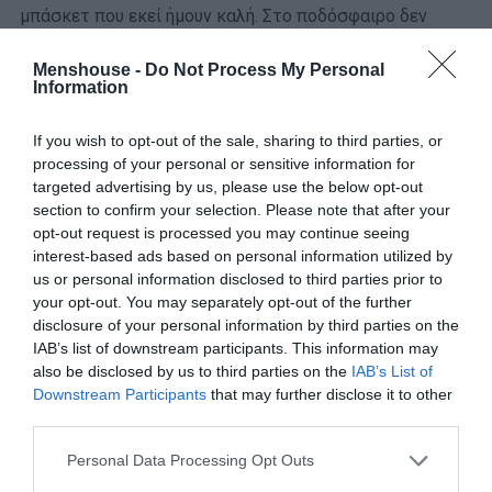
μπάσκετ που εκεί ήμουν καλή. Στο ποδόσφαιρο δεν
ήμουν καλή».
Menshouse -
Do Not Process My Personal
Information
«Στο σχολείο ήμουν υπερκοινωνική. Αλλά όταν γύριζα
σπίτι, είχα δύο κολλητές που μόνο με αυτές θα
If you wish to opt-out of the sale, sharing to third parties, or
βρισκόμουν εκτός σπιτιού. Στο δημοτικό αυτό.
processing of your personal or sensitive information for
targeted advertising by us, please use the below opt-out
Με παρακαλούσε τότε η μαμά μου να μιλάω και με άλλα
section to confirm your selection. Please note that after your
παιδάκια. Ενώ στο πλαίσιο του σχολείου είχα πάντα
opt-out request is processed you may continue seeing
ομάδες και πολλές παρέες, έφτασα γυμνάσιο για να
interest-based ads based on personal information utilized by
us or personal information disclosed to third parties prior to
πάθω την μετάλλαξη και να αποκτήσω περισσότερες
your opt-out. You may separately opt-out of the further
φιλίες. Τότε ήθελα να κάνω παρέα με τους πάντες.
disclosure of your personal information by third parties on the
IAB’s list of downstream participants. This information may
Μιλούσα στους πάντες, γνωστούς και αγνώστους. Δεν
also be disclosed by us to third parties on the
IAB’s List of
είχα καμία εσωστρέφεια. Ήμουν, εννοείται σε 5μελη και
Downstream Participants
that may further disclose it to other
15μελη, ήμουν αυτή που θα βοηθούσε τα πιο αδύναμα
third parties.
παιδιά. Δεν ήμουν η πολύ καλή μαθήτρια. Ήμουν του 17-
Personal Data Processing Opt Outs
18…