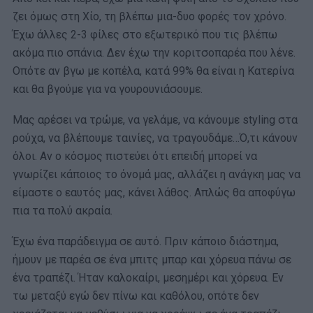
ζει όμως στη Χίο, τη βλέπω μια-δυο φορές τον χρόνο.
Έχω άλλες 2-3 φίλες στο εξωτερικό που τις βλέπω
ακόμα πιο σπάνια. Δεν έχω την κοριτσοπαρέα που λένε.
Οπότε αν βγω με κοπέλα, κατά 99% θα είναι η Κατερίνα
και θα βγούμε για να γουρουνιάσουμε.
Μας αρέσει να τρώμε, να γελάμε, να κάνουμε styling στα
ρούχα, να βλέπουμε ταινίες, να τραγουδάμε…Ό,τι κάνουν
όλοι. Αν ο κόσμος πιστεύει ότι επειδή μπορεί να
γνωρίζει κάποιος το όνομά μας, αλλάζει η ανάγκη μας να
είμαστε ο εαυτός μας, κάνει λάθος. Απλώς θα αποφύγω
πια τα πολύ ακραία.
Έχω ένα παράδειγμα σε αυτό. Πριν κάποιο διάστημα,
ήμουν με παρέα σε ένα μπιτς μπαρ και χόρευα πάνω σε
ένα τραπέζι. Ήταν καλοκαίρι, μεσημέρι και χόρευα. Εν
τω μεταξύ εγώ δεν πίνω και καθόλου, οπότε δεν