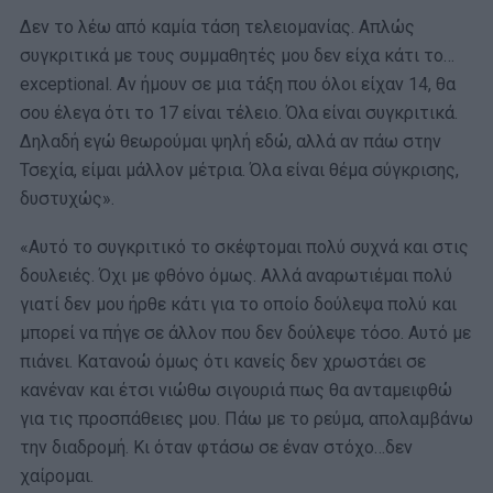
Δεν το λέω από καμία τάση τελειομανίας. Απλώς
συγκριτικά με τους συμμαθητές μου δεν είχα κάτι το…
exceptional. Αν ήμουν σε μια τάξη που όλοι είχαν 14, θα
σου έλεγα ότι το 17 είναι τέλειο. Όλα είναι συγκριτικά.
Δηλαδή εγώ θεωρούμαι ψηλή εδώ, αλλά αν πάω στην
Τσεχία, είμαι μάλλον μέτρια. Όλα είναι θέμα σύγκρισης,
δυστυχώς».
«Αυτό το συγκριτικό το σκέφτομαι πολύ συχνά και στις
δουλειές. Όχι με φθόνο όμως. Αλλά αναρωτιέμαι πολύ
γιατί δεν μου ήρθε κάτι για το οποίο δούλεψα πολύ και
μπορεί να πήγε σε άλλον που δεν δούλεψε τόσο. Αυτό με
πιάνει. Κατανοώ όμως ότι κανείς δεν χρωστάει σε
κανέναν και έτσι νιώθω σιγουριά πως θα ανταμειφθώ
για τις προσπάθειες μου. Πάω με το ρεύμα, απολαμβάνω
την διαδρομή. Κι όταν φτάσω σε έναν στόχο…δεν
χαίρομαι.