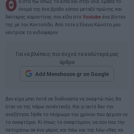
Θ
α στα πω όπως τα είπα και στην ίδια. Έμαθα το
όνομά της ένα βράδυ κάπου μεταξύ πρώτης και
δεύτερης καραντίνας που είδα στο
Youtube
ένα βίντεο
της με τον Κοντοπίδη. Από τότε η Έλενα Κώνστα μου
κέντρισε το ενδιαφέρον.
Για να βλέπεις πιο συχνά τα καλύτερά μας
άρθρα
Add Menshouse.gr on Google
Δεν είχα μπει ποτέ σε διαδικασία να σκεφτώ πώς θα
ήταν να της πάρω συνέντευξη. Και γι΄αυτό δεν την
αναζήτησα. Ήρθε το πλήρωμα του χρόνου που άρχισα να
το σκεφτόμαι. Κι όπως το σκεφτόμουν, να σου που την
πετυχαίνω σε ένα μέρος και πάω και της λέω «Θες να