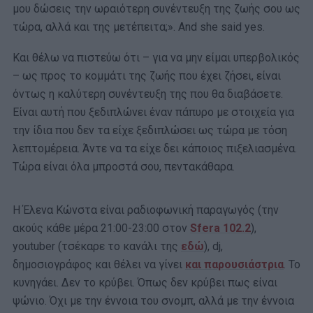
μου δώσεις την ωραιότερη συνέντευξη της ζωής σου ως
τώρα, αλλά και της μετέπειτα;». And she said yes.
Και θέλω να πιστεύω ότι – για να μην είμαι υπερβολικός
– ως προς το κομμάτι της ζωής που έχει ζήσει, είναι
όντως η καλύτερη συνέντευξη της που θα διαβάσετε.
Είναι αυτή που ξεδιπλώνει έναν πάπυρο με στοιχεία για
την ίδια που δεν τα είχε ξεδιπλώσει ως τώρα με τόση
λεπτομέρεια. Άντε να τα είχε δει κάποιος πιξελιασμένα.
Τώρα είναι όλα μπροστά σου, πεντακάθαρα.
Η Έλενα Κώνστα είναι ραδιοφωνική παραγωγός (την
ακούς κάθε μέρα 21:00-23:00 στον
Sfera 102.2
),
youtuber (τσέκαρε το κανάλι της
εδώ
), dj,
δημοσιογράφος και θέλει να γίνει
και παρουσιάστρια
. Το
κυνηγάει. Δεν το κρύβει. Όπως δεν κρύβει πως είναι
ψώνιο. Όχι με την έννοια του σνομπ, αλλά με την έννοια