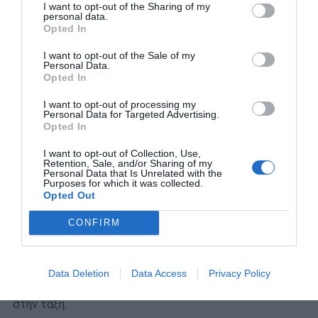
I want to opt-out of the Sharing of my
personal data.
(*σε αυτό το σημείο γουρλώνω τα μάτια μου να την
Opted In
κοιτάξω γιατί το 17-18 είναι παραπάνω από πολύ καλό,
I want to opt-out of the Sale of my
αλλά στην συνέχεια μου εξηγεί πώς το εννοεί και γιατί
Personal Data.
το λέει).
Opted In
I want to opt-out of processing my
Ήμουν πολύ ήσυχη και με ενοχλούσε όταν έκαναν
Personal Data for Targeted Advertising.
φασαρία. Ένιωθα πολύ άβολα. Πήγαινα σε ιδιωτικό, δεν
Opted In
έχω κάνει ποτέ στη ζωή μου κοπάνα.
I want to opt-out of Collection, Use,
Retention, Sale, and/or Sharing of my
Personal Data that Is Unrelated with the
Ο λόγος που δεν θεωρώ πολύ καλό το 17-18, είναι γιατί
Purposes for which it was collected.
δεν με θυμάμαι να διαβάζω τόσο πολύ. Πέρασα στις
Opted Out
Πανελλήνιες, Κοινωνιολογία Παντείου, και δεν με
CONFIRM
θυμάμαι ποτέ να διαβάζω. Επειδή βιαζόμουν να
μεγαλώσω, νομίζω ότι έβγαζα αυτούς τους βαθμούς
γιατί πρόσεχα πολύ στο μάθημα – είχα και τα σκονάκια
Data Deletion
Data Access
Privacy Policy
μου – αλλά το 17 και το 18 το έβγαζαν οι περισσότεροι
στην τάξη.