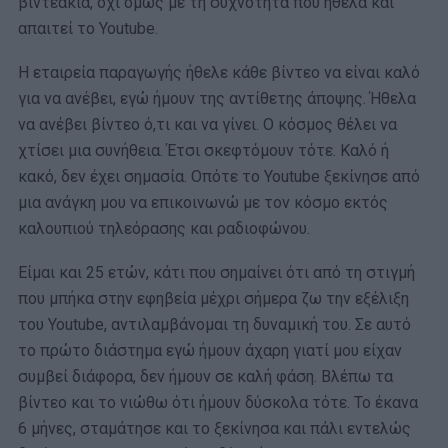
βιντεάκια, όχι όμως με τη συχνότητα που ήθελα και
απαιτεί το Youtube.
Η εταιρεία παραγωγής ήθελε κάθε βίντεο να είναι καλό
για να ανέβει, εγώ ήμουν της αντίθετης άποψης. Ήθελα
να ανέβει βίντεο ό,τι και να γίνει. Ο κόσμος θέλει να
χτίσει μια συνήθεια. Έτσι σκεφτόμουν τότε. Καλό ή
κακό, δεν έχει σημασία. Οπότε το Youtube ξεκίνησε από
μια ανάγκη μου να επικοινωνώ με τον κόσμο εκτός
καλουπιού τηλεόρασης και ραδιοφώνου.
Είμαι και 25 ετών, κάτι που σημαίνει ότι από τη στιγμή
που μπήκα στην εφηβεία μέχρι σήμερα ζω την εξέλιξη
του Youtube, αντιλαμβάνομαι τη δυναμική του. Σε αυτό
το πρώτο διάστημα εγώ ήμουν άχαρη γιατί μου είχαν
συμβεί διάφορα, δεν ήμουν σε καλή φάση. Βλέπω τα
βίντεο και το νιώθω ότι ήμουν δύσκολα τότε. Το έκανα
6 μήνες, σταμάτησε και το ξεκίνησα και πάλι εντελώς