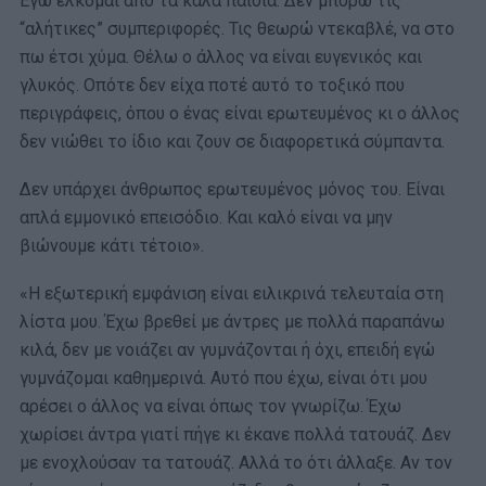
Εγώ έλκομαι από τα καλά παιδιά. Δεν μπορώ τις
“αλήτικες” συμπεριφορές. Τις θεωρώ ντεκαβλέ, να στο
πω έτσι χύμα. Θέλω ο άλλος να είναι ευγενικός και
γλυκός. Οπότε δεν είχα ποτέ αυτό το τοξικό που
περιγράφεις, όπου ο ένας είναι ερωτευμένος κι ο άλλος
δεν νιώθει το ίδιο και ζουν σε διαφορετικά σύμπαντα.
Δεν υπάρχει άνθρωπος ερωτευμένος μόνος του. Είναι
απλά εμμονικό επεισόδιο. Και καλό είναι να μην
βιώνουμε κάτι τέτοιο».
«Η εξωτερική εμφάνιση είναι ειλικρινά τελευταία στη
λίστα μου. Έχω βρεθεί με άντρες με πολλά παραπάνω
κιλά, δεν με νοιάζει αν γυμνάζονται ή όχι, επειδή εγώ
γυμνάζομαι καθημερινά. Αυτό που έχω, είναι ότι μου
αρέσει ο άλλος να είναι όπως τον γνωρίζω. Έχω
χωρίσει άντρα γιατί πήγε κι έκανε πολλά τατουάζ. Δεν
με ενοχλούσαν τα τατουάζ. Αλλά το ότι άλλαξε. Αν τον