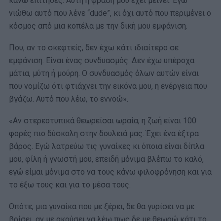
κάνω επίτηδες. Αυτή η φράση μου έχει μείνει. Εγώ
νιώθω αυτό που λένε “dude”, κι όχι αυτό που περιμένει ο
κόσμος από μια κοπέλα με την δική μου εμφάνιση.
Που, αν το σκεφτείς, δεν έχω κάτι ιδιαίτερο σε
εμφάνιση. Είναι ένας συνδυασμός. Δεν έχω υπέροχα
μάτια, μύτη ή μούρη. Ο συνδυασμός όλων αυτών είναι
που νομίζω ότι φτιάχνει την εικόνα μου, η ενέργεια που
βγάζω. Αυτό που λέω, το εννοώ».
«Αν στερεοτυπικά θεωρείσαι ωραία, η ζωή είναι 100
φορές πιο δύσκολη στην δουλειά μας. Έχει ένα έξτρα
βάρος. Εγώ λατρεύω τις γυναίκες κι όποια είναι δίπλα
μου, φίλη ή γνωστή μου, επειδή μόνιμα βλέπω το καλό,
εγώ είμαι μόνιμα στο να τους κάνω φιλοφρόνηση και για
το έξω τους και για το μέσα τους.
Οπότε, μια γυναίκα που με ξέρει, δε θα γυρίσει να με
βρίσει, αν με ακούσει να λέω πως δε με θεωρώ κάτι το