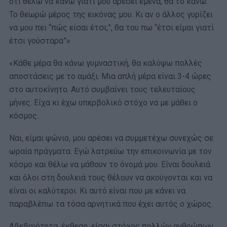
ότι θέλω να κάνω γιατί μου αρέσει εμένα, θα το κάνω.
Το θεωρώ μέρος της εικόνας μου. Κι αν ο άλλος γυρίζει
να μου πει “πώς είσαι έτσι;”, θα του πω “έτσι είμαι γιατί
έτσι γούσταρα”»
«Κάθε μέρα θα κάνω γυμναστική, θα καλύψω πολλές
αποστάσεις με το αμάξι. Μια απλή μέρα είναι 3-4 ώρες
στο αυτοκίνητο. Αυτό συμβαίνει τους τελευταίους
μήνες. Είχα κι έχω υπερβολικό στόχο να με μάθει ο
κόσμος.
Ναι, είμαι ψώνιο, μου αρέσει να συμμετέχω συνεχώς σε
ωραία πράγματα. Εγώ λατρεύω την επικοινωνία με τον
κόσμο και θέλω να μάθουν το όνομά μου. Είναι δουλειά
και όλοι στη δουλειά τους θέλουν να ακούγονται και να
είναι οι καλύτεροι. Κι αυτό είναι που με κάνει να
παραβλέπω τα τόσα αρνητικά που έχει αυτός ο χώρος.
Αβεβαιότητα, έκθεση, είσαι στόχος πολλών ανθρώπων