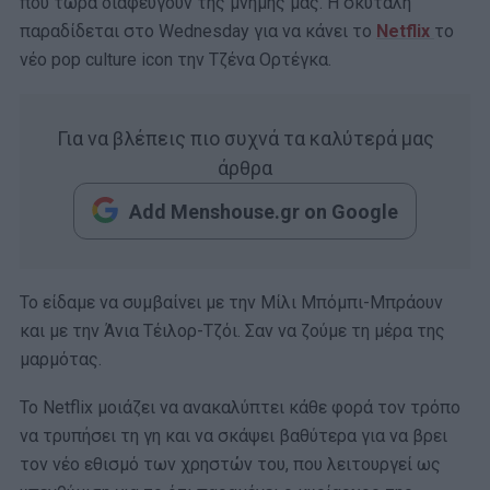
που τώρα διαφεύγουν της μνήμης μας. Η σκυτάλη
παραδίδεται στο Wednesday για να κάνει το
Netflix
το
νέο pop culture icon την Τζένα Ορτέγκα.
Για να βλέπεις πιο συχνά τα καλύτερά μας
άρθρα
Add Menshouse.gr on Google
Το είδαμε να συμβαίνει με την Μίλι Μπόμπι-Μπράουν
και με την Άνια Τέιλορ-Τζόι. Σαν να ζούμε τη μέρα της
μαρμότας.
Το Netflix μοιάζει να ανακαλύπτει κάθε φορά τον τρόπο
να τρυπήσει τη γη και να σκάψει βαθύτερα για να βρει
τον νέο εθισμό των χρηστών του, που λειτουργεί ως