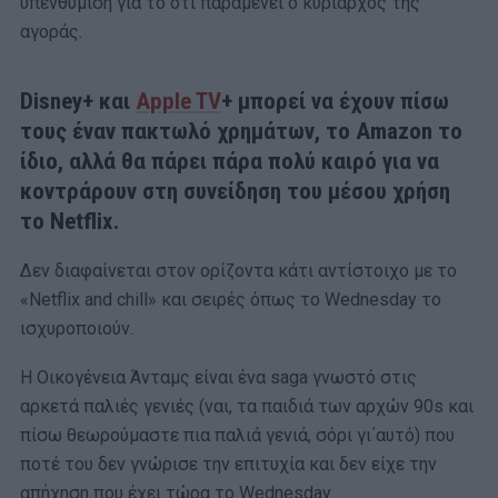
υπενθύμιση για το ότι παραμένει ο κυρίαρχος της
αγοράς.
Disney+ και
Apple TV
+ μπορεί να έχουν πίσω
τους έναν πακτωλό χρημάτων, το Amazon το
ίδιο, αλλά θα πάρει πάρα πολύ καιρό για να
κοντράρουν στη συνείδηση του μέσου χρήση
το Netflix.
Δεν διαφαίνεται στον ορίζοντα κάτι αντίστοιχο με το
«Netflix and chill» και σειρές όπως το Wednesday το
ισχυροποιούν.
Η Οικογένεια Άνταμς είναι ένα saga γνωστό στις
αρκετά παλιές γενιές (ναι, τα παιδιά των αρχών 90s και
πίσω θεωρούμαστε πια παλιά γενιά, σόρι γι΄αυτό) που
ποτέ του δεν γνώρισε την επιτυχία και δεν είχε την
απήχηση που έχει τώρα το Wednesday.