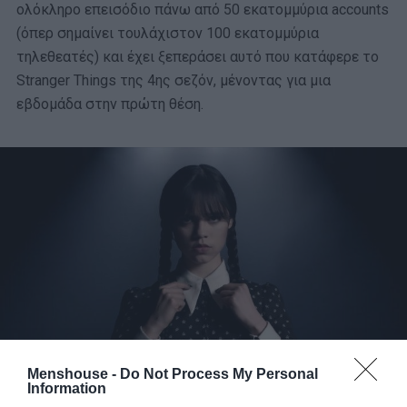
ολόκληρο επεισόδιο πάνω από 50 εκατομμύρια accounts
(όπερ σημαίνει τουλάχιστον 100 εκατομμύρια
τηλεθεατές) και έχει ξεπεράσει αυτό που κατάφερε το
Stranger Things της 4ης σεζόν, μένοντας για μια
εβδομάδα στην πρώτη θέση.
Menshouse -
Do Not Process My Personal
Information