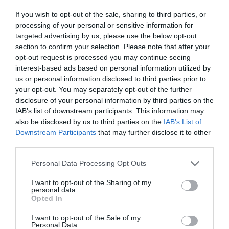
If you wish to opt-out of the sale, sharing to third parties, or
Η πλοκή του Wednesday
processing of your personal or sensitive information for
targeted advertising by us, please use the below opt-out
Η Wednesday Addams, κόρη της Μορτίσια και του
section to confirm your selection. Please note that after your
Γκόμεζ, είναι ένα παιδί με ειδικές δυνατότητες και
opt-out request is processed you may continue seeing
απόκληρη. Όταν αμολάει μια αγέλη από πιράνχας σε μια
interest-based ads based on personal information utilized by
us or personal information disclosed to third parties prior to
πισίνα σχολείου κι αυτά κατασπαράζουν τον όρχι ενός
your opt-out. You may separately opt-out of the further
συμμαθητή της, οι γονείς της την αλλάζουν σχολείο.
disclosure of your personal information by third parties on the
IAB’s list of downstream participants. This information may
Η επιλογή της Ακαδημίας Nevermore είναι μονόδρομος,
also be disclosed by us to third parties on the
IAB’s List of
μιας κι εκεί φοίτησαν οι γονείς της και φοιτούν κι άλλα
Downstream Participants
that may further disclose it to other
third parties.
παιδιά με τόσο ειδικά χαρίσματα. Μόνο που η
Wednesday έχει το μέγιστο, έχει οράματα για το
Personal Data Processing Opt Outs
παρελθόν και το μέλλον, αγγίζοντας αντικείμενα, ενώ
I want to opt-out of the Sharing of my
είναι και πολύ ικανή στη μάχη.
personal data.
Opted In
Πάνω της όμως βρίσκεται και ένας οιωνός θανάτου για
I want to opt-out of the Sale of my
τους μαθητές στη Nevermore, με εκείνη να τον
Personal Data.