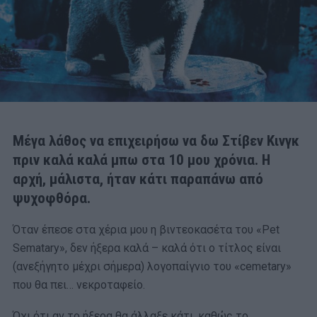
Μέγα λάθος να επιχειρήσω να δω Στίβεν Κινγκ
πριν καλά καλά μπω στα 10 μου χρόνια. Η
αρχή, μάλιστα, ήταν κάτι παραπάνω από
ψυχοφθόρα.
Όταν έπεσε στα χέρια μου η βιντεοκασέτα του «Pet
Sematary», δεν ήξερα καλά – καλά ότι o τίτλος είναι
(ανεξήγητο μέχρι σήμερα) λογοπαίγνιο του «cemetary»
που θα πει… νεκροταφείο.
Όχι ότι αν το ήξερα θα άλλαξε κάτι, καθώς το