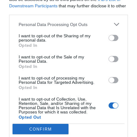
Downstream Participants
that may further disclose it to other
third parties.
Personal Data Processing Opt Outs
I want to opt-out of the Sharing of my
personal data.
Opted In
I want to opt-out of the Sale of my
Personal Data.
Opted In
I want to opt-out of processing my
Personal Data for Targeted Advertising.
Είχατε ποτέ έναν βιντεοκλαμπά δίπλα στο σπίτι σας
Opted In
που ακόμα και 9 χρονών να ήσαστε σας επέτρεπε να
I want to opt-out of Collection, Use,
νοικιάζετε, μαζί με το Μικρό μου Πόνυ της αδερφής σας,
Retention, Sale, and/or Sharing of my
Personal Data that Is Unrelated with the
ταινίες τρόμου; Ε ο μικρός Βαγγέλης είχε και 26 χρόνια
Purposes for which it was collected.
πριν του επέτρεψε να νοικιάσει το πρώτο Hellraiser.
Opted Out
CONFIRM
Και πόση χαρά έκανε ο μικρός όταν έβαλε την κασέτα