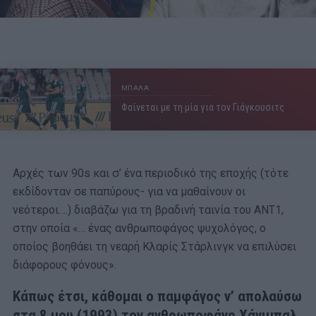
ΜΠΑΛΑ
Φαίνεται με τη μία για τον Γιάγκουσιτς
Αρχές των 90s και σ’ ένα περιοδικό της εποχής (τότε
εκδίδονταν σε παπύρους- για να μαθαίνουν οι
νεότεροι….) διαβάζω για τη βραδινή ταινία του ΑΝΤ1,
στην οποία «… ένας ανθρωποφάγος ψυχολόγος, ο
οποίος βοηθάει τη νεαρή Κλαρίς Στάρλινγκ να επιλύσει
διάφορους φόνους».
Κάπως έτσι, κάθομαι ο παμφάγος ν’ απολαύσω
στα 8 μου (1993) τον ανθρωποφάγο Χάνιμπαλ