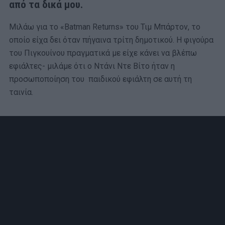
από τα δικά μου.
Μιλάω για το «Batman Returns» του Τιμ Μπάρτον, το
οποίο είχα δει όταν πήγαινα τρίτη δημοτικού. Η φιγούρα
του Πιγκουίνου πραγματικά με είχε κάνει να βλέπω
εφιάλτες- μιλάμε ότι ο Ντάνι Ντε Βίτο ήταν η
προσωποποίηση του παιδικού εφιάλτη σε αυτή τη
ταινία.