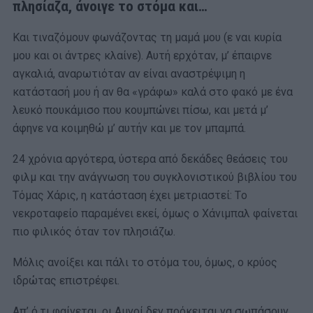
πλησίαζα, άνοιγε το στόμα και…
Και τιναζόμουν φωνάζοντας τη μαμά μου (ε ναι κυρία
μου και οι άντρες κλαίνε). Αυτή ερχόταν, μ’ έπαιρνε
αγκαλιά, αναρωτιόταν αν είναι αναστρέψιμη η
κατάστασή μου ή αν θα «γράφω» καλά στο φακό με ένα
λευκό πουκάμισο που κουμπώνει πίσω, και μετά μ’
άφηνε να κοιμηθώ μ’ αυτήν και με τον μπαμπά.
24 χρόνια αργότερα, ύστερα από δεκάδες θεάσεις του
φιλμ και την ανάγνωση του συγκλονιστικού βιβλίου του
Τόμας Χάρις, η κατάσταση έχει μετριαστεί: Tο
νεκροταφείο παραμένει εκεί, όμως ο Χάνιμπαλ φαίνεται
πιο φιλικός όταν τον πλησιάζω.
Μόλις ανοίξει και πάλι το στόμα του, όμως, ο κρύος
ιδρώτας επιστρέφει.
Απ’ ό,τι φαίνεται, οι Αμνοί δεν πρόκειται να σωπάσουν