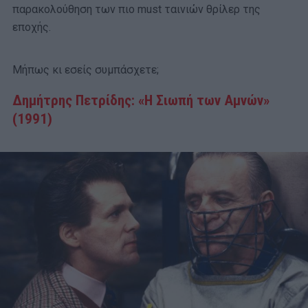
παρακολούθηση των πιο must ταινιών θρίλερ της
εποχής.
Μήπως κι εσείς συμπάσχετε;
Δημήτρης Πετρίδης: «Η Σιωπή των Αμνών»
(1991)