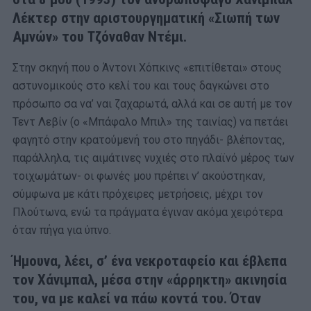
Λέκτερ στην αριστουργηματική «Σιωπή των
Αμνών» του Τζόναθαν Ντέμι.
Στην σκηνή που ο Άντονι Χόπκινς «επιτίθεται» στους
αστυνομικούς στο κελί του και τους δαγκώνει στο
πρόσωπο σα να’ ναι ζαχαρωτά, αλλά και σε αυτή με τον
Τεντ Λεβίν (ο «Μπάφαλο Μπιλ» της ταινίας) να πετάει
φαγητό στην κρατούμενή του στο πηγάδι- βλέποντας,
παράλληλα, τις αιμάτινες νυχιές στο πλαϊνό μέρος των
τοιχωμάτων- οι φωνές μου πρέπει ν’ ακούστηκαν,
σύμφωνα με κάτι πρόχειρες μετρήσεις, μέχρι τον
Πλούτωνα, ενώ τα πράγματα έγιναν ακόμα χειρότερα
όταν πήγα για ύπνο.
Ήμουνα, λέει, σ’ ένα νεκροταφείο και έβλεπα
τον Χάνιμπαλ, μέσα στην «άρρηκτη» ακινησία
του, να με καλεί να πάω κοντά του. Όταν