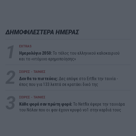
ΔΗΜΟΦΙΛΕΣΤΕΡΑ ΗΜΕΡΑΣ
1
EXTRAS
Ημερολόγιο 2050:
To τέλος του ελληνικού καλοκαιριού
και το «ντόμινο ερημοποίησης»
2
ΣΕΙΡΕΣ - ΤΑΙΝΙΕΣ
Δεν θα το πιστεύεις:
Δες απόψε στο Ertflix την ταινία -
έπος που για 133 λεπτά σε κρατάει δικό της
3
ΣΕΙΡΕΣ - ΤΑΙΝΙΕΣ
Κάθε φορά σαν πρώτη φορά:
Το Netflix έφερε την ταινιάρα
του Νόλαν που οι φαν έχουν κρυφό νο1 στην καρδιά τους