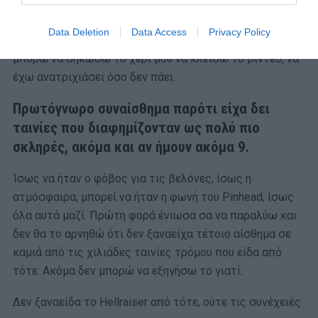
στο βίντεο να την δει μόνος το βράδυ, σε θεοσκότεινο
σαλόνι. Λίγα λεπτά μετά ήρθε. Το μόνο που μπορώ να
Data Deletion
Data Access
Privacy Policy
θυμηθώ είναι να είμαι παγωμένος στη θέση μου, να μην
μπορώ να σηκώσω το χέρι μου να κλείσω το βίντεο, να
έχω ανατριχιάσει όσο δεν πάει.
Πρωτόγνωρο συναίσθημα παρότι είχα δει
ταινίες που διαφημίζονταν ως πολύ πιο
σκληρές, ακόμα και αν ήμουν ακόμα 9.
Ίσως να ήταν ο φόβος για τις βελόνες, ίσως η
ατμόσφαιρα, μπορεί να ήταν η φωνή του Pinhead, ίσως
όλα αυτά μαζί. Πρώτη φορά ένιωσα σα να παραλύω και
δεν θα το αρνηθώ ότι δεν ξαναείχα τέτοιο αίσθημα σε
καμιά από τις χιλιάδες ταινίες τρόμου που είδα από
τότε. Ακόμα δεν μπορώ να εξηγήσω το γιατί.
Δεν ξαναείδα το Hellraiser από τότε, ούτε τις συνέχειές