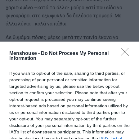
χαριτωμένο –κατά τα άλλα- μαύρο γατί που είδα να
φιγουράρει στο εξώφυλλο δε δελέασε τρομερά. Με
άλλα λόγια… καλά να πάθω.
Δε θυμάμαι πόσες μέρες μετά την ταινία έκανα να
πλησιάσω τις γάτες του σπιτιού μου. Κυρίως τις
μαύρες. Αυτό που μου έχει μείνει είναι ότι τόλμησα να
Menshouse -
Do Not Process My Personal
Information
δω ξανά την εν λόγω ταινία στα 23 μου. Σαφώς πιο
προετοιμασμένη αυτή τη φορά.
If you wish to opt-out of the sale, sharing to third parties, or
processing of your personal or sensitive information for
Κατά βάθος ντρέπομαι. Μα ξέρεις τι είναι να βλέπεις
targeted advertising by us, please use the below opt-out
τον «
Σχιζοφρενή δολοφόνο με το πριόνι
» και να σε
section to confirm your selection. Please note that after your
ταράζει μια… διαβολόγατα;
opt-out request is processed you may continue seeing
interest-based ads based on personal information utilized by
Βαγγέλης Χαντζής: «Hellraiser» (1987)
us or personal information disclosed to third parties prior to
your opt-out. You may separately opt-out of the further
disclosure of your personal information by third parties on the
IAB’s list of downstream participants. This information may
also be disclosed by us to third parties on the
IAB’s List of