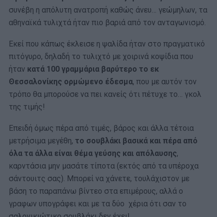
συνέβη η απόλυτη ανατροπή καθώς άνευ… γεώμηλων, τα
αθηναϊκά τυλιχτά ήταν πιο βαριά από τον ανταγωνισμό.
Εκεί που κάπως έκλεισε η ψαλίδα ήταν στο πραγματικό
πιτόγυρο, δηλαδή το τυλιχτό με χοιρινά κοψίδια που
ήταν
κατά 100 γραμμάρια βαρύτερο το εκ
Θεσσαλονίκης ορμώμενο έδεσμα
, που με αυτόν τον
τρόπο θα μπορούσε να πει κανείς ότι πέτυχε το… γκολ
της τιμής!
Επειδή όμως πέρα από τιμές, βάρος και άλλα τέτοια
μετρήσιμα μεγέθη,
το σουβλάκι βασικά και πέρα από
όλα τα άλλα είναι θέμα γεύσης και απόλαυσης
,
καρντάσια μην μασάτε τίποτα (εκτός από τα υπέροχα
σάντουιτς σας). Μπορεί να χάνετε, τουλάχιστον με
βάση το παραπάνω βίντεο στα επιμέρους, αλλά ο
γραφων υπογράφει και με τα δύο χέρια ότι σαν το
σαλονικιώτικο σουβλάκι δεν έχει!