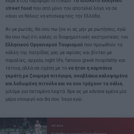
λέμε έτσι) περίφημο πιτόγυρο.
Το απόλυτο ελληνικό
street food
που από μόνο του αποτελεί λόγο να σε
κάνει να θέλεις να επισκεφτείς την Ελλάδα.
Αν με ρωτάς, θα σου πω (οκ κι ας μην με ρωτήσεις, εγώ
θα σου πω) ότι καλές οι διαφημιστικές εκστρατείες του
Ελληνικού Οργανισμού Τουρισμού
που προωθούν τα
κάλλη της πατρίδας μας με αφίσες και βίντεο με
παραλίες, αρχαία, night life, famous greek hospitality και
τέτοια, αλλά σε σχέση με το
να ήταν η καμπάνια
γεμάτη με ζουμερά πιτόγυρα, σουβλάκια καλοψημένα
και λαδωμένη πιτούλα και να σου τρέχουν τα σάλια
,
μιλάμε για πεταμένα λεφτά. Βρε ας με κάνανε εμένα μία
μέρα υπουργό και θα σου ΄λεγα εγώ…
ΜΠΑΛΑ
Η αλήθεια για τον Ετιέν Καμαρά