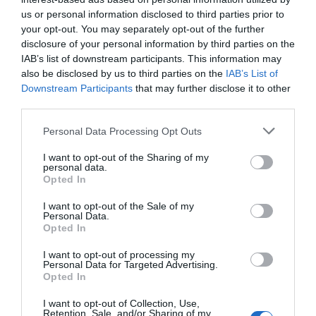
us or personal information disclosed to third parties prior to
your opt-out. You may separately opt-out of the further
disclosure of your personal information by third parties on the
IAB’s list of downstream participants. This information may
also be disclosed by us to third parties on the
IAB’s List of
Downstream Participants
that may further disclose it to other
third parties.
Personal Data Processing Opt Outs
I want to opt-out of the Sharing of my
personal data.
Opted In
Οι δύο λατρεμένοι επιστήμονες βρέθηκαν μπροστά στην
I want to opt-out of the Sale of my
Personal Data.
κάμερα
κουβαλώντας ο καθένας από ένα τυλιχτό (ή
Opted In
σάντουιτς) με μπιφτέκι, ένα με καλαμάκι (ή
σουβλάκι) και ένα με γύρο χοιρινό
. Η μια σακούλα
I want to opt-out of processing my
Personal Data for Targeted Advertising.
γεμάτη καλούδια από κατάστημα της Αθήνας και η άλλη
Opted In
από μαγαζί της Θεσσαλονίκης και στη συνέχεια έπεσαν
I want to opt-out of Collection, Use,
με τα μούτρα στη δουλειά.
Retention, Sale, and/or Sharing of my