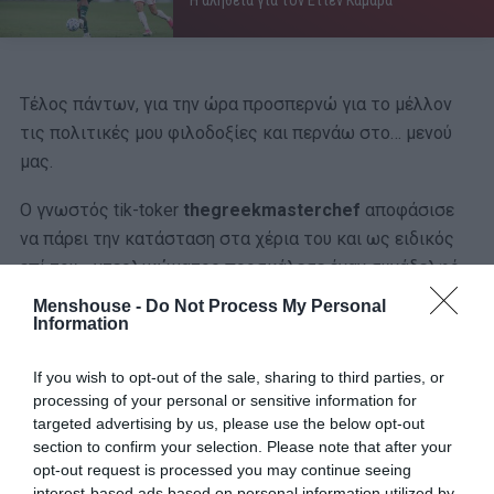
Τέλος πάντων, για την ώρα προσπερνώ για το μέλλον
τις πολιτικές μου φιλοδοξίες και περνάω στο… μενού
μας.
Ο γνωστός tik-toker
thegreekmasterchef
αποφάσισε
να πάρει την κατάσταση στα χέρια του και ως ειδικός
επί του… ντερλικώματος προσκάλεσε έναν συνάδελφό
του από την Θεσσαλονίκη, τον
Θωμά Δεληγιάννη
για να
Menshouse -
Do Not Process My Personal
ξεκαθαρίσουν την κατάσταση. Και σε αντίθεση με
Information
γνωστή διαφήμιση γνωστού απορρυπαντικού
If you wish to opt-out of the sale, sharing to third parties, or
πλυντηρίου που κάνει λόγο για 29 κατασκευαστές-
processing of your personal or sensitive information for
ειδικούς, εδώ αυτοί οι δύο είναι υπεραρκετοί!
targeted advertising by us, please use the below opt-out
section to confirm your selection. Please note that after your
opt-out request is processed you may continue seeing
interest-based ads based on personal information utilized by