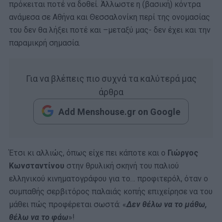
πρόκειται ποτέ να δοθεί. Άλλωστε η (βασική) κόντρα
ανάμεσα σε Αθήνα και Θεσσαλονίκη περί της ονομασίας
του δεν θα λήξει ποτέ και –μεταξύ μας- δεν έχει και την
παραμικρή σημασία.
Για να βλέπεις πιο συχνά τα καλύτερά μας
άρθρα
Add Menshouse.gr on Google
Έτσι κι αλλιώς, όπως είχε πει κάποτε και ο
Γιώργος
Κωνσταντίνου
στην θρυλική σκηνή του παλιού
ελληνικού κινηματογράφου για το… προφιτερόλ, όταν ο
συμπαθής σερβιτόρος παλαιάς κοπής επιχείρησε να του
μάθει πώς προφέρεται σωστά: «
Δεν θέλω να το μάθω,
θέλω να το φάω
»!