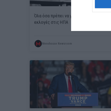
Όλα όσα πρέπει να γνωρίζετε για τις
εκλογές στις ΗΠΑ
Menshouse Newsroom