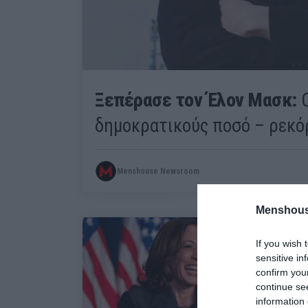
Ξεπέρασε τον Έλον Μασκ:
Ο
δημοκρατικούς ποσό – ρεκόρ
Menshouse Newsroom
Menshous
If you wish 
sensitive in
confirm you
continue se
information 