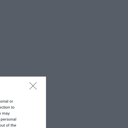
sonal or
ection to
ou may
 personal
out of the