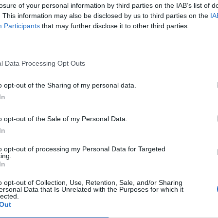
losure of your personal information by third parties on the IAB’s list of
. This information may also be disclosed by us to third parties on the
IA
Participants
that may further disclose it to other third parties.
Τα πήρε όλα:
Οι 4 λόγοι που έκαναν
ξανά τον Ντόναλντ Τραμπ πρόεδρο των
l Data Processing Opt Outs
ΗΠΑ
o opt-out of the Sharing of my personal data.
In
Γιώργος Καραχάλιος
o opt-out of the Sale of my Personal Data.
In
to opt-out of processing my Personal Data for Targeted
ing.
In
o opt-out of Collection, Use, Retention, Sale, and/or Sharing
ersonal Data that Is Unrelated with the Purposes for which it
lected.
Out