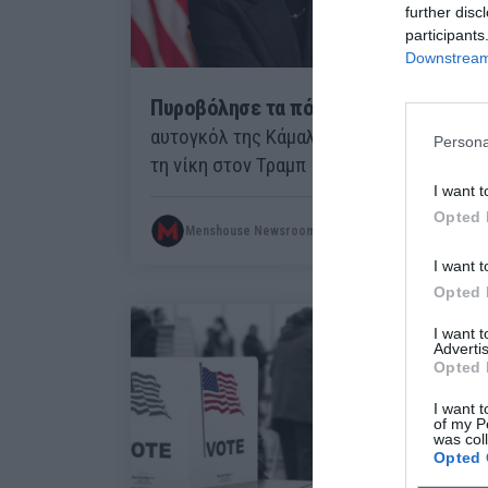
further disc
participants
Downstream 
Πυροβόλησε τα πόδια της:
Το
αυτογκόλ της Κάμαλα Χάρις που χάρισε
Persona
τη νίκη στον Τραμπ
I want t
Opted 
Menshouse Newsroom
I want t
Opted 
I want 
Advertis
Opted 
I want t
of my P
was col
Opted 