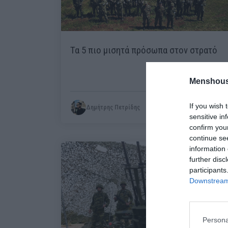
Τα 5 πιο μισητά πρόσωπα στον στρατό
Menshous
If you wish 
Δημήτρης Πετρίδης
sensitive in
confirm you
continue se
information 
further disc
participants
Downstream 
Persona