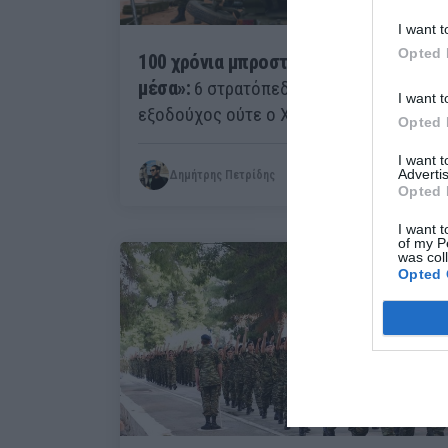
I want t
Opted 
100 χρόνια μπροστά στο «μένουμε
μέσα»:
6 στρατόπεδα που δεν βγαίνει
I want t
εξοδούχος ούτε ο Χαρδαλιάς
Opted 
I want 
Advertis
Δημήτρης Πετρίδης
Opted 
I want t
of my P
was col
Opted 