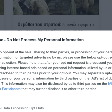
Οι μύθοι του στρατού:
5 μεγάλα ψέματα
που σου είπαν οι πάλιουρες και τα
κατάπιες αμάσητα
e -
Do Not Process My Personal Information
to opt-out of the sale, sharing to third parties, or processing of your per
Δημήτρης Πετρίδης
formation for targeted advertising by us, please use the below opt-out s
r selection. Please note that after your opt-out request is processed y
eing interest-based ads based on personal information utilized by us or
disclosed to third parties prior to your opt-out. You may separately opt-
losure of your personal information by third parties on the IAB’s list of
. This information may also be disclosed by us to third parties on the
IA
Participants
that may further disclose it to other third parties.
l Data Processing Opt Outs