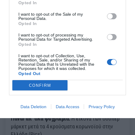
για τα πράγματα που δεν υπάρχουν μετά τον
Opted In
κορωνοϊό (Pics)
I want to opt-out of the Sale of my
Personal Data.
Opted In
Βαγγέλης Χαντζής
I want to opt-out of processing my
Personal Data for Targeted Advertising.
Opted In
I want to opt-out of Collection, Use,
Retention, Sale, and/or Sharing of my
Personal Data that Is Unrelated with the
Purposes for which it was collected.
Opted Out
CONFIRM
Data Deletion
Data Access
Privacy Policy
Πάνω απ’ όλα ψυχραιμία:
Η εικόνα των σούπερ
μάρκετ μετά τα 4 κρούσματα κορωνοϊού στην
Ελλάδα (Pics)