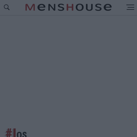
#I
OS