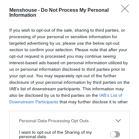
Οι Σκανδιναβοί αποθεώνουν τις Κυκλάδες:
Menshouse -
Do Not Process My Personal
Νάξος και Ίος στις κορυφαίες τουριστικές
Information
πρότασεις για το καλοκαίρι
If you wish to opt-out of the sale, sharing to third parties, or
processing of your personal or sensitive information for
Menshouse Team
targeted advertising by us, please use the below opt-out
section to confirm your selection. Please note that after your
opt-out request is processed you may continue seeing
interest-based ads based on personal information utilized by
us or personal information disclosed to third parties prior to
your opt-out. You may separately opt-out of the further
disclosure of your personal information by third parties on the
IAB’s list of downstream participants. This information may
also be disclosed by us to third parties on the
IAB’s List of
Downstream Participants
that may further disclose it to other
third parties.
Personal Data Processing Opt Outs
Αυτά είναι τα νέα στάτους του Κουτσιανικούλη
I want to opt-out of the Sharing of my
personal data.