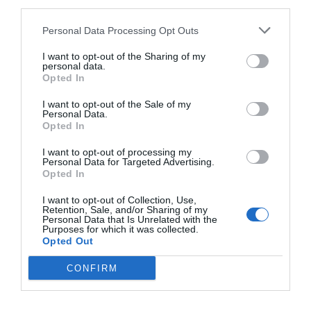
third parties.
Personal Data Processing Opt Outs
I want to opt-out of the Sharing of my
personal data.
Opted In
I want to opt-out of the Sale of my
Personal Data.
Opted In
I want to opt-out of processing my
Personal Data for Targeted Advertising.
Opted In
Ο Ντάνος αποκαλύπτει μόνος του τι έκανε και
τον κατηγορούν οι Διάσημοι (Vid)
I want to opt-out of Collection, Use,
Retention, Sale, and/or Sharing of my
Personal Data that Is Unrelated with the
Purposes for which it was collected.
Opted Out
Menshouse Team
CONFIRM