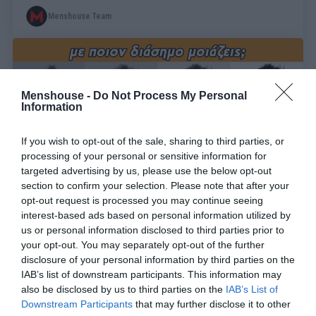
Menshouse Team
Menshouse -
Do Not Process My Personal
Information
If you wish to opt-out of the sale, sharing to third parties, or
processing of your personal or sensitive information for
targeted advertising by us, please use the below opt-out
section to confirm your selection. Please note that after your
opt-out request is processed you may continue seeing
interest-based ads based on personal information utilized by
Η απίστευτη εφαρμογή που σου δείχνει με ποιον
us or personal information disclosed to third parties prior to
διάσημο μοιάζεις (pics)
your opt-out. You may separately opt-out of the further
disclosure of your personal information by third parties on the
IAB’s list of downstream participants. This information may
also be disclosed by us to third parties on the
IAB’s List of
Ερρίκος Βούλγαρης
Downstream Participants
that may further disclose it to other