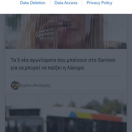
Data Deletion
Data Access
Privacy Policy
Τα 5 νέα αγωνίσματα που μπαίνουν στο Survivor
για να μπορεί να παίξει η Λάουρα
Ερρίκος Βούλγαρης