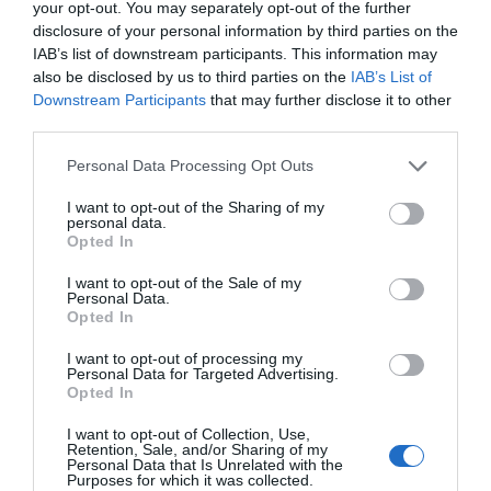
your opt-out. You may separately opt-out of the further
disclosure of your personal information by third parties on the
IAB’s list of downstream participants. This information may
also be disclosed by us to third parties on the
IAB’s List of
Downstream Participants
that may further disclose it to other
third parties.
Personal Data Processing Opt Outs
I want to opt-out of the Sharing of my
personal data.
Opted In
9 ταινίες που περιμένουμε το φθινόπωρο/
I want to opt-out of the Sale of my
χειμώνα:
Το 4μηνο των μεγάλων sequels και αυτή
Personal Data.
Opted In
που θα συζητηθεί περισσότερο
I want to opt-out of processing my
Personal Data for Targeted Advertising.
Opted In
Menshouse Team
I want to opt-out of Collection, Use,
Retention, Sale, and/or Sharing of my
Personal Data that Is Unrelated with the
Purposes for which it was collected.