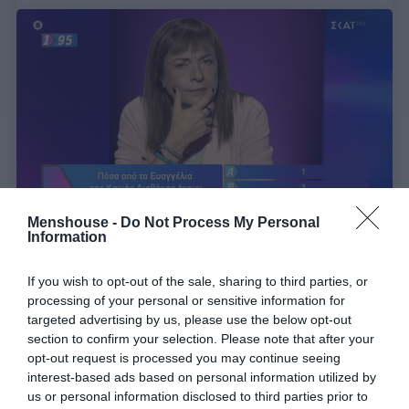
Menshouse -
Do Not Process My Personal
Information
Ρεκόρ λάθος απαντήσεων:
Η φαινομενικά βατή
ερώτηση των 500€ για τη θρησκεία, στην οποία
If you wish to opt-out of the sale, sharing to third parties, or
processing of your personal or sensitive information for
έχασαν 82 παίκτες
targeted advertising by us, please use the below opt-out
section to confirm your selection. Please note that after your
opt-out request is processed you may continue seeing
Menshouse Team
interest-based ads based on personal information utilized by
us or personal information disclosed to third parties prior to