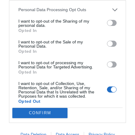
λυμαίνονταν την περιοχή, με βασικό στόχο τους τα
Personal Data Processing Opt Outs
κοπάδια. Φαίνεται ότι κάτοικοι του χωριού βοήθησαν
έναν συγχωριανό τους από επιδρομή μιας αλβανικής
I want to opt-out of the Sharing of my
personal data.
συμμορίας και τα μέλη της επέστρεψαν λίγο καιρό
Opted In
αργότερα διψασμένα για εκδίκηση.
I want to opt-out of the Sale of my
Personal Data.
Προσποιούμενοι τους Τούρκους φοροεισπράκτορες,
Opted In
έφτασαν στο Παλαιό Μαυρονόρος και κατευθύνθηκαν
I want to opt-out of processing my
προς το σχολείο… Κρατώντας όμηρους τα παιδιά κι
Personal Data for Targeted Advertising.
έχοντας ήδη μαχαιρώσει ένα
από αυτά εξαιτίας της
Opted In
βοήθειας που είχε παράσχει νωρίτερα στον βοσκό, οι
I want to opt-out of Collection, Use,
Αλβανοί ταμπουρώθηκαν εκεί. Λίγα λεπτά αργότερα μια
Retention, Sale, and/or Sharing of my
Personal Data that Is Unrelated with the
απελπισμένη μάνα που έτρεξε να προστατεύσει τον γιο
Purposes for which it was collected.
Opted Out
της
έπεφτε κι εκείνη νεκρή
, ενώ άλλη μία
τραυματίστηκε στο πόδι από πυροβολισμό.
CONFIRM
Data Deletion
Data Access
Privacy Policy