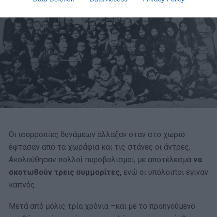
Οι ισορροπίες δυνάμεων άλλαξαν όταν στο χωριό
έφτασαν από τα χωράφια και τις στάνες οι άντρες.
Ακολούθησαν πολλοί πυροβολισμοί, με αποτέλεσμα
να
σκοτωθούν τρεις συμμορίτες,
ενώ οι υπόλοιποι έγιναν
καπνός.
Μετά από μόλις τρία χρόνια –και με το προηγούμενο