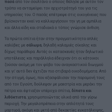
πασά
από τον σουλτάνο ο οποίος θέλησε με αυτόν τον
τρόπο να ανταμείψει τον αρχιστράτηγό του για τις
υπηρεσίες του. Ο πασάς επέτρεψε στις οικογένειες που
βρίσκονταν εκεί να καλλιεργήσουν την γη με αμπέλια
και άλλα είδη και σταδιακά ο τόπος γνώρισε άνθιση.
Τα πρώτα σπίτια ήταν στην πραγματικότητα απλές
καλύβες με
σάλωμα
, δηλαδή καλαμιές σίκαλης και
δίχως παράθυρα. Αυτές οι κατασκευές ήταν δηλωτικό
υποτέλειας και παράλληλα έδειχναν ότι οι κάτοικοι
ζούσαν ακόμη με τον φόβο του αναγκαστικού διωγμού
και γι’ αυτό δεν έχτιζαν πιο στιβαρά οικοδομήματα. Από
την στιγμή, όμως, που εξασφάλισαν την παραμονή τους
από τον Εγιούπ, δούλεψαν με μαεστρία και μεράκι την
πέτρα και έφτιαξαν υπέροχα σπίτια,
δίπατα και
λιθόκτιστα
, χρησιμοποιώντας υλικά από την γύρω
περιοχή. Την μεγαλοπρέπεια στην απλότητά τους
μαρτυρά, ακόμη και μετά από δεκαετίες εγκατάλειψης,