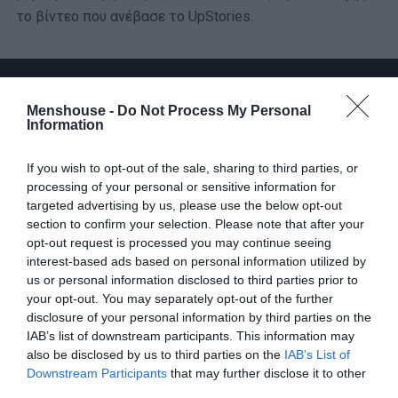
το βίντεο που ανέβασε το UpStories.
Menshouse -
Do Not Process My Personal
Information
If you wish to opt-out of the sale, sharing to third parties, or
processing of your personal or sensitive information for
targeted advertising by us, please use the below opt-out
section to confirm your selection. Please note that after your
opt-out request is processed you may continue seeing
interest-based ads based on personal information utilized by
us or personal information disclosed to third parties prior to
your opt-out. You may separately opt-out of the further
disclosure of your personal information by third parties on the
IAB’s list of downstream participants. This information may
Το ημερολόγιο έγραφε
1909
όταν χτύπησε το χωριό το
also be disclosed by us to third parties on the
IAB’s List of
πρώτο μεγάλο κακό. Στην ακόμη τουρκοκρατούμενη
Downstream Participants
that may further disclose it to other
Ήπειρο δεν ήταν ασυνήθιστη η
δράση συμμοριών
που
third parties.