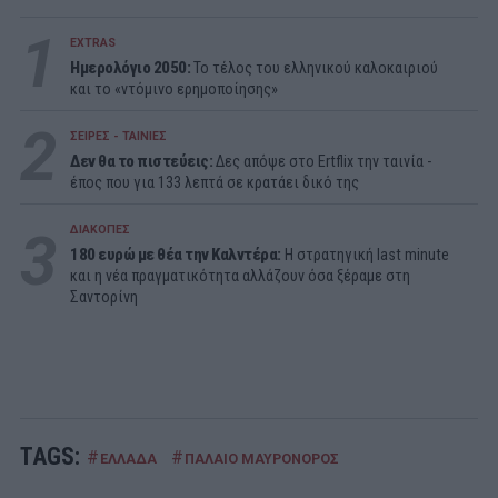
1
EXTRAS
Ημερολόγιο 2050:
To τέλος του ελληνικού καλοκαιριού
και το «ντόμινο ερημοποίησης»
2
ΣΕΙΡΕΣ - ΤΑΙΝΙΕΣ
Δεν θα το πιστεύεις:
Δες απόψε στο Ertflix την ταινία -
έπος που για 133 λεπτά σε κρατάει δικό της
3
ΔΙΑΚΟΠΕΣ
180 ευρώ με θέα την Καλντέρα:
Η στρατηγική last minute
και η νέα πραγματικότητα αλλάζουν όσα ξέραμε στη
Σαντορίνη
TAGS:
#
#
ΕΛΛΑΔΑ
ΠΑΛΑΙΟ ΜΑΥΡΟΝΟΡΟΣ