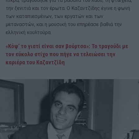
πίκρα, τραγούδησε για τα βάσανα του λαού, τη φτώχεια,
την ξενιτιά και τον έρωτα. Ο Καζαντζίδης έγινε η φωνή
των καταπιεσμένων, των εργατών και των
μεταναστών, και η μουσική του επηρέασε βαθιά την
ελληνική κουλτούρα.
«Κόψ’ το γιατί είναι σαν βούρτσα»: Το τραγούδι με
τον εύκολο στίχο που πήγε να τελειώσει την
καριέρα του Καζαντζίδη