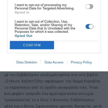
I want to opt-out of processing my
Personal Data for Targeted Advertising.
Opted In
I want to opt-out of Collection, Use,
Retention, Sale, and/or Sharing of my
Personal Data that Is Unrelated with the
Purposes for which it was collected.
Opted Out
CONFIRM
Data Deletion
Data Access
Privacy Policy
Οι δυο τους έφτασαν πολύ κοντά στο να συνεργαστούν,
με τον Σαββόπουλο να εξομολογείται στο στο βιβλίο
«Στέλιος Καζαντζίδης-αφιέρωμα» του Θωμά Κοροβίνη,
το παρασκήνιο από τη σχεδόν συνεργασία τους. Ήταν
ένα μεγάλο τραγούδι που αργότερα έκανε επιτυχία
τραγουδώντας το ο ίδιος ο Διονύσης Σαββόπουλος
αλλά και ο Νότης Σφακιανάκης μερικές δεκαετίες μετά.