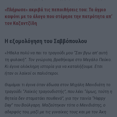
«Πλήρωσε» ακριβά τις πεποιθήσεις του: Το άγριο
καψόνι με το άλογο που στέρησε την πατρότητα απ’
τον Καζαντζίδη
Η εξομολόγηση του Σαββόπουλου
«
Ήθελα πολύ να πει το τραγούδι μου “Σαν βγω απ’ αυτή
τη φυλακή”. Τον γνώρισα, βρεθήκαμε στο Μεγάλο Πεύκο.
Κι έγινε ολόκληρη ιστορία για να καταλήξουμε. Ετσι
ήταν οι λαϊκοί οι παλιότεροι.
Θυμάμαι τι έγινε όταν έδωσα στον Μιχάλη Μενιδιάτη το
τραγούδι “Λαϊκός τραγουδιστής”, που λέει “όμως, τούτη η
θητεία δεν σταματάει πουθενά”, για την ταινία “Happy
Day” του Βούλγαρη. Μαζεύτηκαν τότε ο Μενιδιάτης, ο
αδερφός του, μαζί με τις γυναίκες τους και με τον Άκη