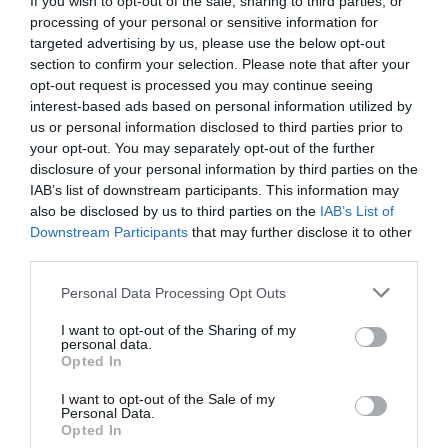
If you wish to opt-out of the sale, sharing to third parties, or
μουσική ως μέσο έκφρασης των σκέψεων και των
processing of your personal or sensitive information for
συναισθημάτων του.
targeted advertising by us, please use the below opt-out
section to confirm your selection. Please note that after your
Έσωζε ζωές: Ο λόγος που το θρυλικό «Ντιρλαντά»
opt-out request is processed you may continue seeing
interest-based ads based on personal information utilized by
έστειλε τον Σαββόπουλο στα δικαστήρια
us or personal information disclosed to third parties prior to
your opt-out. You may separately opt-out of the further
Ωστόσο, δεν έλειψαν οι στιγμές όπου οι δύο
disclosure of your personal information by third parties on the
καλλιτέχνες εξέφρασαν τον αλληλοσεβασμό τους. Ο
IAB’s list of downstream participants. This information may
also be disclosed by us to third parties on the
IAB’s List of
Σαββόπουλος είχε εκφράσει την εκτίμησή του για την
Downstream Participants
that may further disclose it to other
ερμηνεία και την προσφορά του Καζαντζίδη,
third parties.
αναγνωρίζοντας τη σημασία του στη διαμόρφωση της
ελληνικής μουσικής ταυτότητας. Από την άλλη, ο
Personal Data Processing Opt Outs
Καζαντζίδης, αν και συχνά ασκούσε κριτική στη νεότερη
I want to opt-out of the Sharing of my
γενιά μουσικών, αναγνώρισε τον Σαββόπουλο ως έναν
personal data.
Opted In
σημαντικό και ταλαντούχο δημιουργό.
I want to opt-out of the Sale of my
Personal Data.
Opted In