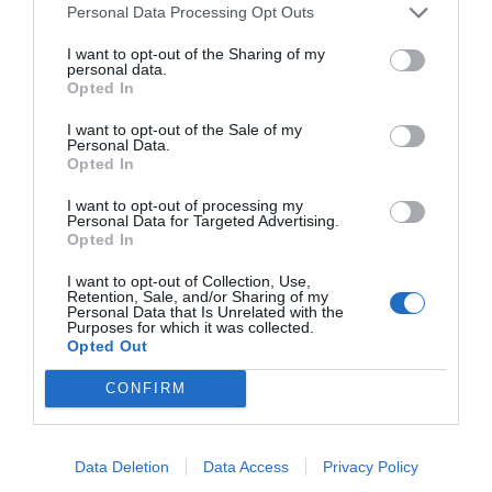
αυτό δεν είχε αντίστοιχα αποτελέσματα.
Personal Data Processing Opt Outs
Το Youtube Premium δεν είχε τη διάθεση να αναλάβει
I want to opt-out of the Sharing of my
personal data.
ξανά το κόστος παραγωγής της σειράς και με μεγάλη
Opted In
ευχαρίστηση το πούλησε στο Netflix. Κι από κει που το
I want to opt-out of the Sale of my
Cobra Kai ήταν μια υποτιμημένα πολύ καλή σειρά, έγινε
Personal Data.
Opted In
μέσα σε ένα Σαββατοκύριακο μια σούπερ σειρά με το
εύρος επιτυχίας που της αξίζει, σε βαθμό που ξεπέρασε
I want to opt-out of processing my
Personal Data for Targeted Advertising.
και το Lucifer σε επίδοση πρώτου Σαββατοκύριακου. Την
Opted In
εβδομάδα 23-29 Αυγούστου η ζήτηση εντός της
I want to opt-out of Collection, Use,
πλατφόρμας για τη σειρά ήταν στο 110% κι ας
Retention, Sale, and/or Sharing of my
κυκλοφόρησε στις 28 του μήνα.
Personal Data that Is Unrelated with the
Purposes for which it was collected.
Opted Out
Αυτό είναι ένα φαινόμενο που καταδεικνύει πολλά.
Καταδεικνύει πρωτίστως και για ακόμα μια φορά πως
CONFIRM
το brand του Netflix υπερβαίνει ακόμα κι έναν κολοσσό
όπως το Youtube, που όμως είναι συνδεδεμένο με άλλο
Data Deletion
Data Access
Privacy Policy
περιεχόμενο, ενώ αναδεικνύει τον συγκεντρωτισμό που