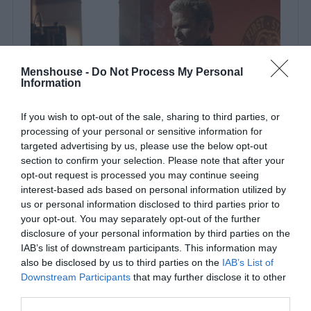
Menshouse -
Do Not Process My Personal
Information
If you wish to opt-out of the sale, sharing to third parties, or
processing of your personal or sensitive information for
targeted advertising by us, please use the below opt-out
section to confirm your selection. Please note that after your
opt-out request is processed you may continue seeing
interest-based ads based on personal information utilized by
us or personal information disclosed to third parties prior to
your opt-out. You may separately opt-out of the further
disclosure of your personal information by third parties on the
Το πρώτο επεισόδιο της επιστροφής το είδαν σχεδόν
IAB’s list of downstream participants. This information may
100.000.000. Αυτό και το δεύτερο ήταν τα μόνα
also be disclosed by us to third parties on the
IAB’s List of
Downstream Participants
that may further disclose it to other
διαθέσιμα στο Youtube χωρίς συνδρομή. Όλα τα
third parties.
υπόλοιπα επεισόδια ξεκλειδώνονταν με πληρωμή και