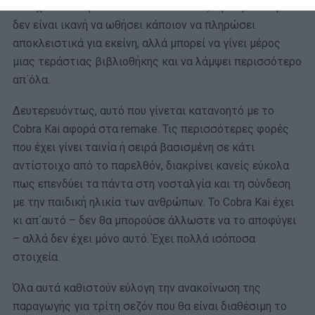
ενδέχεται να προκαλέσει το Cobra Kai, αφού μια σειρά
δεν είναι ικανή να ωθήσει κάποιον να πληρώσει
αποκλειστικά για εκείνη, αλλά μπορεί να γίνει μέρος
μιας τεράστιας βιβλιοθήκης και να λάμψει περισσότερο
απ΄όλα.
Δευτερευόντως, αυτό που γίνεται κατανοητό με το
Cobra Kai αφορά στα remake. Τις περισσότερες φορές
που έχει γίνει ταινία ή σειρά βασισμένη σε κάτι
αντίστοιχο από το παρελθόν, διακρίνει κανείς εύκολα
πως επενδύει τα πάντα στη νοσταλγία και τη σύνδεση
με την παιδική ηλικία των ανθρώπων. Το Cobra Kai έχει
κι απ΄αυτό – δεν θα μπορούσε άλλωστε να το αποφύγει
– αλλά δεν έχει μόνο αυτό. Έχει πολλά ισόποσα
στοιχεία.
Όλα αυτά καθιστούν εύλογη την ανακοίνωση της
παραγωγής για τρίτη σεζόν που θα είναι διαθέσιμη το