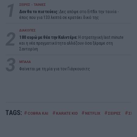
1
ΣΕΙΡΕΣ - ΤΑΙΝΙΕΣ
Δεν θα το πιστεύεις:
Δες απόψε στο Ertflix την ταινία -
έπος που για 133 λεπτά σε κρατάει δικό της
2
ΔΙΑΚΟΠΕΣ
180 ευρώ με θέα την Καλντέρα:
Η στρατηγική last minute
και η νέα πραγματικότητα αλλάζουν όσα ξέραμε στη
Σαντορίνη
3
ΜΠΑΛΑ
Φαίνεται με τη μία για τον Γιάγκουσιτς
TAGS:
#
#
#
#
#
COBRA KAI
KARATE KID
NETFLIX
ΣΕΙΡΕΣ
ΣΕΙΡ