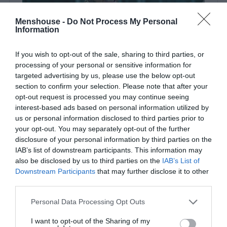
Menshouse -
Do Not Process My Personal
Information
If you wish to opt-out of the sale, sharing to third parties, or
processing of your personal or sensitive information for
targeted advertising by us, please use the below opt-out
section to confirm your selection. Please note that after your
opt-out request is processed you may continue seeing
interest-based ads based on personal information utilized by
us or personal information disclosed to third parties prior to
your opt-out. You may separately opt-out of the further
disclosure of your personal information by third parties on the
Έχοντας όλα τα επικολυρικά χαρακτηριστικά των
IAB’s list of downstream participants. This information may
Βίκινγκς, το The Northman ασπάζεται με την πιο ωμή
also be disclosed by us to third parties on the
IAB’s List of
χρήση το αποτρόπαιο, το βίαιο, το βάναυσο. Δεν
Downstream Participants
that may further disclose it to other
φείδεται στο αίμα και τις σκηνές που αφορούν
third parties.
μαχαιρώματα και ξαντεριάσματα και παραδίδει στον
Personal Data Processing Opt Outs
θεατή τις δικές του αλληγορίες.
I want to opt-out of the Sharing of my