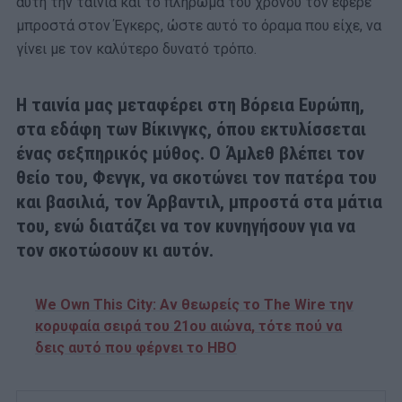
αυτή την ταινία και το πλήρωμα του χρόνου τον έφερε
μπροστά στον Έγκερς, ώστε αυτό το όραμα που είχε, να
γίνει με τον καλύτερο δυνατό τρόπο.
Η ταινία μας μεταφέρει στη Βόρεια Ευρώπη,
στα εδάφη των Βίκινγκς, όπου εκτυλίσσεται
ένας σεξπηρικός μύθος. Ο Άμλεθ βλέπει τον
θείο του, Φενγκ, να σκοτώνει τον πατέρα του
και βασιλιά, τον Άρβαντιλ, μπροστά στα μάτια
του, ενώ διατάζει να τον κυνηγήσουν για να
τον σκοτώσουν κι αυτόν.
We Own This City: Αν θεωρείς το The Wire την
κορυφαία σειρά του 21ου αιώνα, τότε πού να
δεις αυτό που φέρνει το HBO