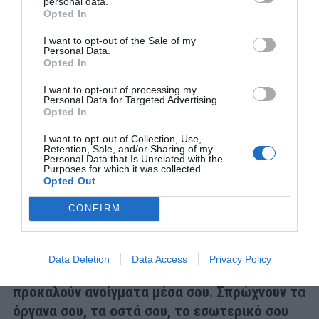
personal data.
Σε αντίθεση με το τέλος που είχαν οι αρχαίες
Opted In
τραγωδίες, στα σκανδιναβικά παραμύθια η κάθαρση του
πρωταγωνιστή επιτυγχάνεται με έναν άλλο τρόπο.
I want to opt-out of the Sale of my
Personal Data.
Υπάρχει κι εδώ το αναπόδραστο της μοίρας και η
Opted In
συνδιαλλαγή με τους Θεούς, υπάρχει η επαφή με τον
I want to opt-out of processing my
χρησμό και το θείο, αλλά οδηγεί σε ένα επόμενο στάδιο.
Personal Data for Targeted Advertising.
Opted In
Προετοιμάζει μάλιστα τον θεατή για την λύτρωση που
I want to opt-out of Collection, Use,
έρχεται και γίνεται ξεκάθαρο πως ένας κύκλος αίματος
Retention, Sale, and/or Sharing of my
Personal Data that Is Unrelated with the
που έχει ανοίξει, θα πρέπει να ολοκληρωθεί με αίμα και
Purposes for which it was collected.
Opted Out
πάλι. Ένα πολύ συγκεκριμένο αίμα.
CONFIRM
Από το χρώμα της εικονας μέχρι την εναλλαγή
των λήψεων από την κάμερα του Ντέιβ
Έγκερς, το The Northman είναι μια από τις
Data Deletion
Data Access
Privacy Policy
ταινίες που καθώς τις βλέπεις, σου
προκαλούν ανοίγματα μέσα σου. Σπρώχνουν τα
όργανα σου, τα οστά σου, το εσωτερικό σου