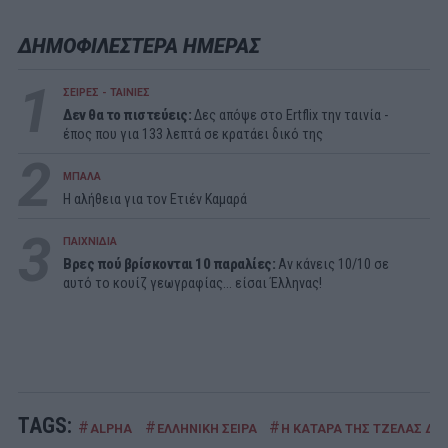
ΔΗΜΟΦΙΛΕΣΤΕΡΑ ΗΜΕΡΑΣ
1
ΣΕΙΡΕΣ - ΤΑΙΝΙΕΣ
Δεν θα το πιστεύεις:
Δες απόψε στο Ertflix την ταινία -
έπος που για 133 λεπτά σε κρατάει δικό της
2
ΜΠΑΛΑ
Η αλήθεια για τον Ετιέν Καμαρά
3
ΠΑΙΧΝΙΔΙΑ
Βρες πού βρίσκονται 10 παραλίες:
Αν κάνεις 10/10 σε
αυτό το κουίζ γεωγραφίας... είσαι Έλληνας!
TAGS:
#
#
#
ALPHA
ΕΛΛΗΝΙΚΗ ΣΕΙΡΑ
Η ΚΑΤΑΡΑ ΤΗΣ ΤΖΕΛΑΣ Δ