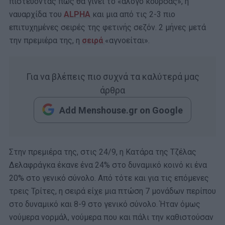
πιστεύοντας πως θα γίνει το «άλογο κούρσας», η
ναυαρχίδα του
ALPHA
και μια από τις 2-3 πιο
επιτυχημένες σειρές της φετινής σεζόν. 2 μήνες μετά
την πρεμιέρα της, η
σειρά
«αγνοείται».
Για να βλέπεις πιο συχνά τα καλύτερά μας
άρθρα
Add Menshouse.gr on Google
Στην πρεμιέρα της, στις 24/9, η Κατάρα της Τζέλας
Δελαφράγκα έκανε ένα 24% στο δυναμικό κοινό κι ένα
20% στο γενικό σύνολο. Από τότε και για τις επόμενες
τρεις Τρίτες, η σειρά είχε μια πτώση 7 μονάδων περίπου
στο δυναμικό και 8-9 στο γενικό σύνολο. Ήταν όμως
νούμερα νορμάλ, νούμερα που και πάλι την καθιστούσαν