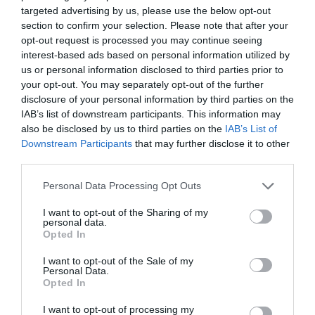
Ήταν αναμενόμενο πως η σειρά θα «φυλλοροούσε»
targeted advertising by us, please use the below opt-out
section to confirm your selection. Please note that after your
με αυτή την αλλαγή. Δεν είναι μόνο ότι έχει πιο
opt-out request is processed you may continue seeing
ξεκάθαρους ανταγωνιστές
(The Voice, Famagusta, 17
interest-based ads based on personal information utilized by
Κλωστές) ή ότι οι Κυριακές είναι ημέρες ραστώνης,
us or personal information disclosed to third parties prior to
είναι κι ότι το κοινό είχε συνηθίσει να την βλέπει Τρίτη
your opt-out. You may separately opt-out of the further
disclosure of your personal information by third parties on the
για 4 εβδομάδες και σε ημέρα όπου δεν υπήρχε καθόλου
IAB’s list of downstream participants. This information may
κωμωδία ή υπήρξε από τις 14/10 και μετά, μία μισάωρη
also be disclosed by us to third parties on the
IAB’s List of
– το Έχω Παιδιά.
Downstream Participants
that may further disclose it to other
third parties.
Στις Τρίτες η Κατάρα της Τζέλας Δελαφράγκα έσπαγε
κάπως και τη μονοτονία, όσο καλή ή κακή κι αν τη
Personal Data Processing Opt Outs
θεωρεί κανείς ως σειρά, και έπαιρνε από αυτό κάποιες
I want to opt-out of the Sharing of my
personal data.
μονάδες.
Την Κυριακή το βράδυ, όπου ο ALPHA είχε τη
Opted In
Διάφανη Αγάπη και τις τράμπαρε, δεν υπάρχουν
αυτές οι συνθήκες για να μπορέσει να κρατηθεί η
I want to opt-out of the Sale of my
Personal Data.
σειρά και να προκαλεί και ενδιαφέρον.
Opted In
Φυσικά, επειδή πρέπει πάντα να το τονίζουμε, όλες οι
I want to opt-out of processing my