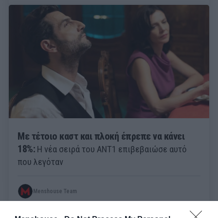
Με τέτοιο καστ και πλοκή έπρεπε να κάνει
18%:
Η νέα σειρά του ΑΝΤ1 επιβεβαιώσε αυτό
που λεγόταν
Menshouse Team