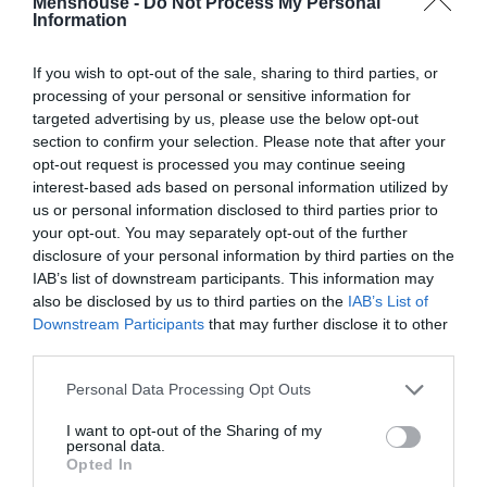
Menshouse -
Do Not Process My Personal
Information
If you wish to opt-out of the sale, sharing to third parties, or
processing of your personal or sensitive information for
targeted advertising by us, please use the below opt-out
section to confirm your selection. Please note that after your
opt-out request is processed you may continue seeing
interest-based ads based on personal information utilized by
us or personal information disclosed to third parties prior to
your opt-out. You may separately opt-out of the further
disclosure of your personal information by third parties on the
Με την υπογραφή του BBC:
Η σειρά που έρχεται
IAB’s list of downstream participants. This information may
άμεσα στην ελληνική TV για να γίνει το νέο Grand
also be disclosed by us to third parties on the
IAB’s List of
Hotel
Downstream Participants
that may further disclose it to other
third parties.
Personal Data Processing Opt Outs
Menshouse Team
I want to opt-out of the Sharing of my
personal data.
Opted In