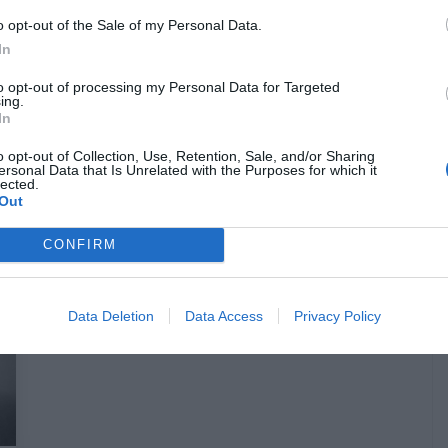
o opt-out of the Sale of my Personal Data.
In
to opt-out of processing my Personal Data for Targeted
O σκύλος που έσωσε ομάδα από
ing.
In
υποβιβασμό!
o opt-out of Collection, Use, Retention, Sale, and/or Sharing
ersonal Data that Is Unrelated with the Purposes for which it
lected.
Γιώργος Μαραθιανός
Out
CONFIRM
Data Deletion
Data Access
Privacy Policy