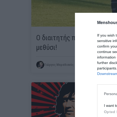
Menshous
If you wish 
Ο διαιτητής που σφύριξε ολ
sensitive in
μεθύσι!
confirm you
continue se
information 
further disc
Γιώργος Μαραθιανός
participants
Downstream 
Persona
I want t
Opted 