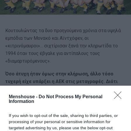
Κουτουλώντας τα δυο προηγούμενα χρόνια στα υψηλά
εμπόδια των Μονακό και Αϊντχόφεν, οι
«κιτρινόμαυροι»… σιχτίρισαν ξανά την κληρωτίδα το
1994 όταν τους έβγαλε για αντίπαλους τους
«διαμαρτυρόμενους».
Όσο άτυχη ήταν όμως στην κλήρωση, άλλο τόσο
τυχερή είχε υπάρξει η ΑΕΚ στις μεταγραφές. Διότι
έπειτα από μια ένδοξη δεκαετία στον Παναθηναϊκό, ο
Δημήτρης Σαραβάκος είχε φτάσει στα όρια του με τον
Menshouse -
Do Not Process My Personal
Information
ιδιότροπο Ίβιτσα Όσιμ.
If you wish to opt-out of the sale, sharing to third parties, or
Οι «πράσινοι» δεν του έκαναν ποτέ πρόταση ανανέωσης
processing of your personal or sensitive information for
του συμβολαίου του. Και οι Μελισσανίδης-Μπάγεβιτς
targeted advertising by us, please use the below opt-out