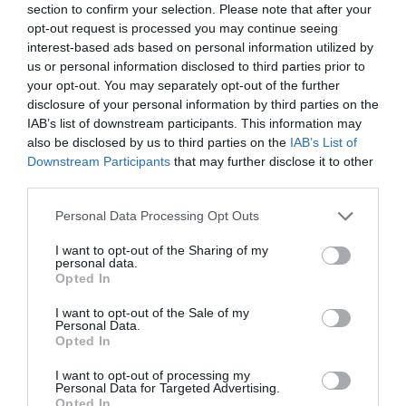
είπαν… ευχαριστώ για το δώρο, πείθοντάς τον να
section to confirm your selection. Please note that after your
φορέσει τελικά τα κιτρινόμαυρα!
opt-out request is processed you may continue seeing
interest-based ads based on personal information utilized by
us or personal information disclosed to third parties prior to
Πιθανότατα κι οι ίδιοι δεν περίμεναν πόσο γρήγορα
your opt-out. You may separately opt-out of the further
(και πόσο εμφατικά) θα δικαιώνονταν γι’ αυτή τους
disclosure of your personal information by third parties on the
την απόφαση!
IAB’s list of downstream participants. This information may
also be disclosed by us to third parties on the
IAB’s List of
Στις 10 Αυγούστου λοιπόν τα πράγματα δεν ξεκινούν
Downstream Participants
that may further disclose it to other
καλά για την ΑΕΚ στο πρώτο ματς με τους Σκωτσέζους.
third parties.
Ο (νεοαποκτηθείς τότε) Τιμούρ Κετσπάγια
Personal Data Processing Opt Outs
προσγειώνεται άτσαλα από μια εναέρια μονομαχία και
σπάει το χέρι του.
I want to opt-out of the Sharing of my
personal data.
Opted In
Εκείνη η ΑΕΚ όμως, με εκείνον τον Σαραβάκο, σε
εκείνο το κολασμένο «Νίκος Γκούμας», ΔΕΝ ΓΙΝΟΤΑΝ
I want to opt-out of the Sale of my
Personal Data.
να πτοηθεί.
Opted In
Τι κι αν η καρδιά του λοιπόν ήταν… πράσινη και αυτό το
I want to opt-out of processing my
Personal Data for Targeted Advertising.
ήξεραν όλοι; Τι κι αν περπατούσε ήδη στα 34; Ο «μικρός»
Opted In