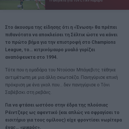
Η αλήθεια για τον Ετιέν Καμαρά
Στο άκουσμα της είδησης ότι η «Ένωση» θα πρέπει
πιθανότατα να αποκλείσει τη Σέλτικ ώστε να κάνει
το πρώτο βήμα για την επιστροφή στο Champions
League, το… κιτρινόμαυρο μυαλό γυρίζει
αναπόφευκτα στο 1994.
Τότε που η ομαδάρα του Ντούσαν Μπάγεβιτς τέθηκε
αντιμέτωπη με μια άλλη σκωτσέζα. Πανηγύρισε επική
πρόκριση με ένα γκολ που… δεν πανηγύρισε ο Τόνι
Σαβέβσκι στη ρεβάνς.
Για να φτάσει ωστόσο στην έδρα της πλούσιας
Ρέιντζερς ως αφεντικό (και απλώς να σφραγίσει το
εισιτήριο για τους ομίλους) είχε φροντίσει νωρίτερα
ένας… «μικρός».