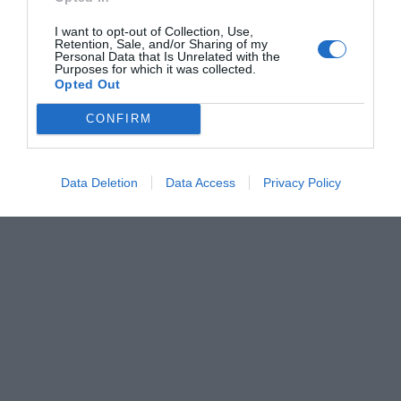
αγωνίστηκε σαν να βρισκόταν χρόνια στη Νέα
I want to opt-out of Collection, Use,
Φιλαδέλφεια. Και αποφάσισε να της βάλει μόνος του
Retention, Sale, and/or Sharing of my
Personal Data that Is Unrelated with the
«φωτιά»!
Purposes for which it was collected.
Opted Out
Λίγο πριν το ημίχρονο (έπειτα από υπέροχη ενέργεια
CONFIRM
του Κασάπη και πάσα του Τσιάρτα) πιάνει ένα ξερό
σουτ που ξετινάζει τα δίχτυα του Άντι Γκόραμ…
Data Deletion
Data Access
Privacy Policy