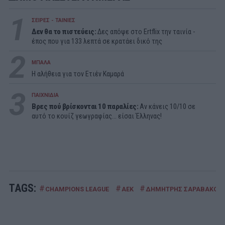
1
ΣΕΙΡΕΣ - ΤΑΙΝΙΕΣ
Δεν θα το πιστεύεις:
Δες απόψε στο Ertflix την ταινία -
έπος που για 133 λεπτά σε κρατάει δικό της
2
ΜΠΑΛΑ
Η αλήθεια για τον Ετιέν Καμαρά
3
ΠΑΙΧΝΙΔΙΑ
Βρες πού βρίσκονται 10 παραλίες:
Αν κάνεις 10/10 σε
αυτό το κουίζ γεωγραφίας... είσαι Έλληνας!
TAGS:
#
#
#
CHAMPIONS LEAGUE
ΑΕΚ
ΔΗΜΗΤΡΗΣ ΣΑΡΑΒΑΚΟΣ