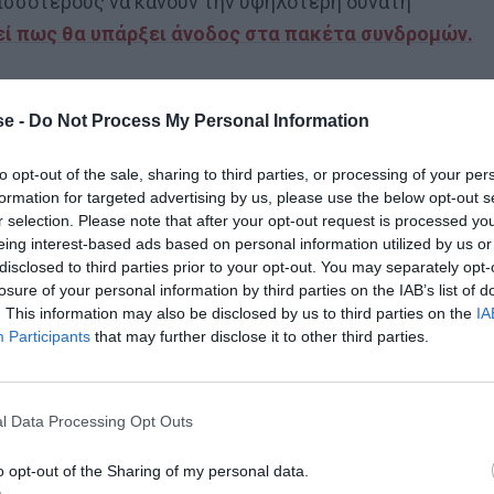
ρισσότερους να κάνουν την υψηλότερη δυνατή
θεί πως θα υπάρξει άνοδος στα πακέτα συνδρομών.
ύ μεγάλο πρόβλημα αυτό
που συμβαίνει με τον
 έχουν παραπάνω από 4 χρήστες και σε διαφορετικά
e -
Do Not Process My Personal Information
ουργήσει ένα πλαίσιο προστασίας για να περιοριστεί ο
to opt-out of the sale, sharing to third parties, or processing of your per
 συνδρομή.
formation for targeted advertising by us, please use the below opt-out s
r selection. Please note that after your opt-out request is processed y
eing interest-based ads based on personal information utilized by us or
disclosed to third parties prior to your opt-out. You may separately opt-
losure of your personal information by third parties on the IAB’s list of
. This information may also be disclosed by us to third parties on the
IA
Participants
that may further disclose it to other third parties.
 τον Ετιέν Καμαρά
l Data Processing Opt Outs
o opt-out of the Sharing of my personal data.