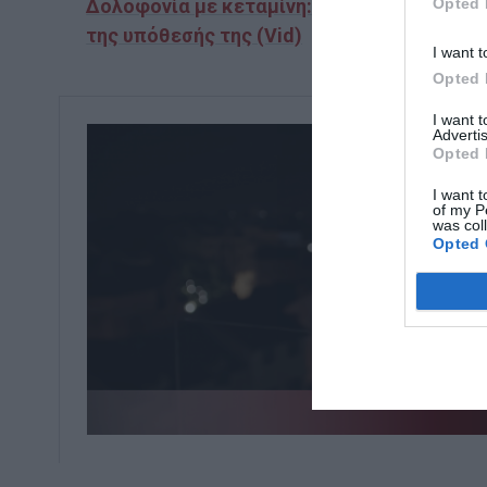
Opted 
Δολοφονία με κεταμίνη: Η ταινία- έκπληξη του Netflix που σκαρφάλωσε στην κορυφή λόγω
της υπόθεσής της (Vid)
I want t
Opted 
I want 
Advertis
Opted 
I want t
of my P
was col
Opted 