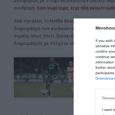
συνδρομών, με στόχο να οδηγήσουν όλο και πε
συνδρομή.
Λίγο νωρίτερα, είχε ήδη ανακοινω
Από την άλλη, το Netflix
θεωρεί πως είναι πολ
διαμοιρασμό των κωδικών και τα accounts που
Menshous
σημεία, όπως σπίτι, δουλειά κτλ. Έτσι, θα δημι
If you wish 
διαμοιρασμός με στόχο οι «λαθραίοι» να κάνουν
sensitive in
confirm you
continue se
information 
further disc
ΜΠΑΛΑ
participants
Downstream 
Η αλήθεια για
Persona
I want t