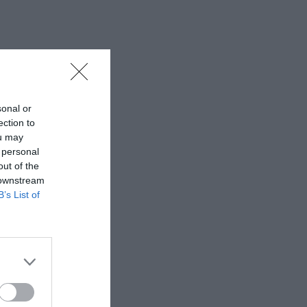
sonal or
ection to
ou may
 personal
out of the
 downstream
B’s List of