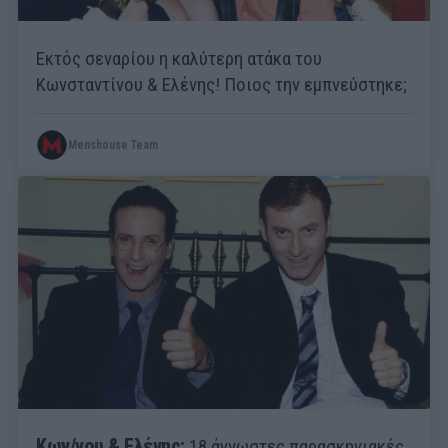
Εκτός σεναρίου η καλύτερη ατάκα του
Κωνσταντίνου & Ελένης! Ποιος την εμπνεύστηκε;
Menshouse Team
Κων/νου & Ελένης:
18 άγνωστες παρασκηνιακές