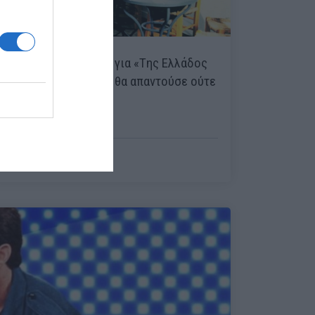
Κουίζ:
15 ερωτήσεις για «Tης Ελλάδος
τα Παιδιά» που... δεν θα απαντούσε ούτε
ο Κάκαλος
Menshouse Team