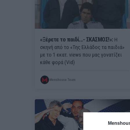
«Ξέρετε το παιδί...- ΣΚΑΣΜΟΣ!»:
Η
σκηνή από το «Της Ελλάδος τα παιδιά»
με το 1 εκατ. views που μας γονατίζει
κάθε φορά (Vid)
Menshouse Team
Menshous