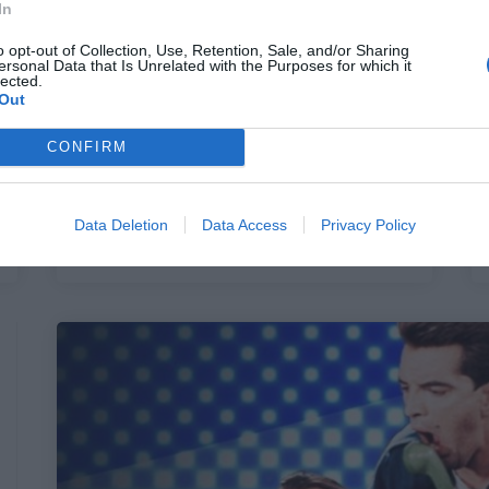
In
o opt-out of Collection, Use, Retention, Sale, and/or Sharing
ersonal Data that Is Unrelated with the Purposes for which it
lected.
Οι 9 ατάκες του Κώστα Τσάκωνα με τις
Out
οποίες θα κλαίμε πάντα απ’ τα γέλια
CONFIRM
(Vids)
Data Deletion
Data Access
Privacy Policy
Menshouse Team