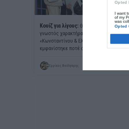
Opted 
I want t
of my P
was col
Κουίζ για λίγους:
Θυμάσαι ποιος
Opted 
γνωστός χαρακτήρας του
«Κωνσταντίνου & Ελένης» δεν
εμφανίστηκε ποτέ στη σειρά;
Ερρίκος Βούλγαρης