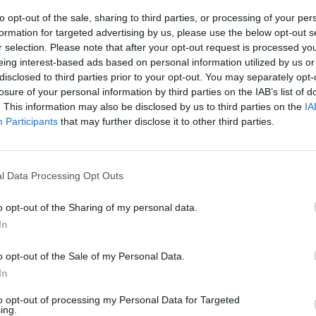
to opt-out of the sale, sharing to third parties, or processing of your per
formation for targeted advertising by us, please use the below opt-out s
r selection. Please note that after your opt-out request is processed y
eing interest-based ads based on personal information utilized by us or
disclosed to third parties prior to your opt-out. You may separately opt-
Δεν είναι μόνο το Καφέ της Χαράς:
Οι
losure of your personal information by third parties on the IAB’s list of
σειρές του ANT1 που επιστρέφουν μετά
. This information may also be disclosed by us to third parties on the
IA
Participants
that may further disclose it to other third parties.
από δεκαετίες
Βαγγέλης Χαντζής
l Data Processing Opt Outs
o opt-out of the Sharing of my personal data.
In
o opt-out of the Sale of my Personal Data.
In
to opt-out of processing my Personal Data for Targeted
ing.