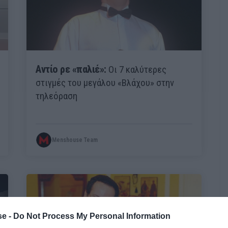
Αντίο ρε «παλιέ»:
Οι 7 καλύτερες
στιγμές του μεγάλου «Βλάχου» στην
τηλεόραση
Menshouse Team
e -
Do Not Process My Personal Information