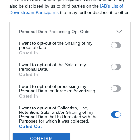
also be disclosed by us to third parties on the
IAB’s List of
Downstream Participants
that may further disclose it to other
third parties.
Personal Data Processing Opt Outs
I want to opt-out of the Sharing of my
personal data.
Opted In
The Curse
I want to opt-out of the Sale of my
Personal Data.
Opted In
Η Έμμα Στόουν δεν πήρε τα μάτια μας μόνο με το Poor
Things. Πρωταγωνιστεί και στην, κατά πολλούς, 2η
I want to opt-out of processing my
Personal Data for Targeted Advertising.
καλύτερη σειρά της χρονιάς μετά το The Last of Us, με
Opted In
την ερμηνεία της αν της δίνει υποψηφιότητα για Χρυσή
Σφαίρα στο ‘Α Γυναικείο-Κωμωδία.
I want to opt-out of Collection, Use,
Retention, Sale, and/or Sharing of my
Personal Data that Is Unrelated with the
Purposes for which it was collected.
Στο The Curse, η Στόουν και ο Νέιθαν Φίλντερ είναι ένα
Opted Out
ζευγάρι που έχουν ένα όραμα να φτιάξουν οικολογικά
σπίτια στην Ισπανιόλα, το νησί της Καραϊβικής όπου
CONFIRM