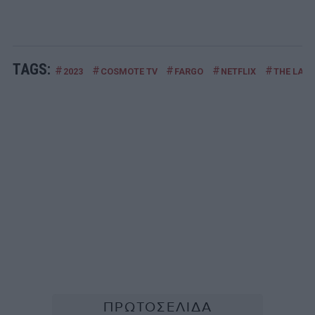
TAGS:
#
#
#
#
#
2023
COSMOTE TV
FARGO
NETFLIX
THE LAST