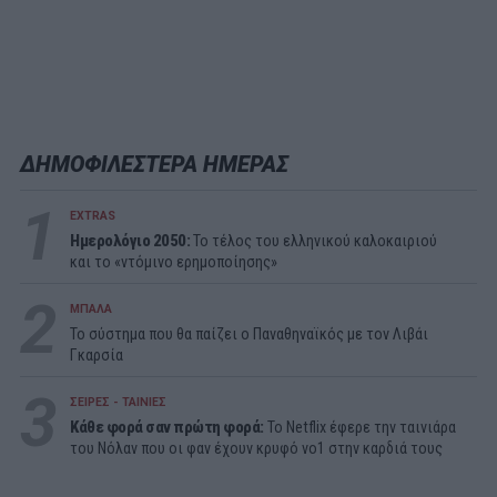
ΔΗΜΟΦΙΛΕΣΤΕΡΑ ΗΜΕΡΑΣ
1
EXTRAS
Ημερολόγιο 2050:
To τέλος του ελληνικού καλοκαιριού
και το «ντόμινο ερημοποίησης»
2
ΜΠΑΛΑ
Το σύστημα που θα παίζει ο Παναθηναϊκός με τον Λιβάι
Γκαρσία
3
ΣΕΙΡΕΣ - ΤΑΙΝΙΕΣ
Κάθε φορά σαν πρώτη φορά:
Το Netflix έφερε την ταινιάρα
του Νόλαν που οι φαν έχουν κρυφό νο1 στην καρδιά τους