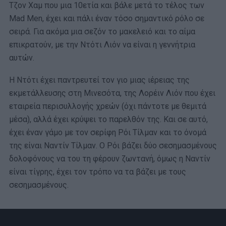
Τζον Χαμ που μια 10ετία και βάλε μετά το τέλος των
Mad Men, έχει και πάλι έναν τόσο σημαντικό ρόλο σε
σειρά. Για ακόμα μια σεζόν το μακελειό και το αίμα
επικρατούν, με την Ντότι Λιόν να είναι η γεννήτρια
αυτών.
Η Ντότι έχει παντρευτεί τον γιο μιας ιέρειας της
εκμετάλλευσης στη Μινεσότα, της Λορέιν Λιόν που έχει
εταιρεία περισυλλογής χρεών (όχι πάντοτε με θεμιτά
μέσα), αλλά έχει κρύψει το παρελθόν της. Και σε αυτό,
έχει έναν γάμο με τον σερίφη Ρόι Τίλμαν και το όνομά
της είναι Ναντίν Τίλμαν. Ο Ρόι βάζει δύο σεσημασμένους
δολοφόνους να του τη φέρουν ζωντανή, όμως η Ναντίν
είναι τίγρης, έχει τον τρόπο να τα βάζει με τους
σεσημασμένους.