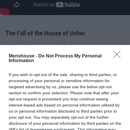
The Fall of the House of Usher
Ο Μάικ Φλάναγκαν μας αποζημίωσε για ακόμα μια φορά
με τον horror κόσμο του και έδωσε στο Netflix μια από
Menshouse -
Do Not Process My Personal
Information
τις λίγες σειρές το 2023 που ανάγκασαν τον κόσμο να
πει «οκ, το Netflix τα έβγαλε τα λεφτά του αυτόν τον
If you wish to opt-out of the sale, sharing to third parties, or
μήνα». Δες το review μας
εδώ
.
processing of your personal or sensitive information for
targeted advertising by us, please use the below opt-out
section to confirm your selection. Please note that after your
opt-out request is processed you may continue seeing
interest-based ads based on personal information utilized by
us or personal information disclosed to third parties prior to
your opt-out. You may separately opt-out of the further
disclosure of your personal information by third parties on the
IAB’s list of downstream participants. This information may