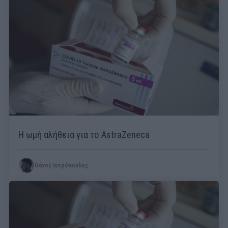
Η ωμή αλήθεια για το AstraZeneca
Θάνος Ιατρόπουλος