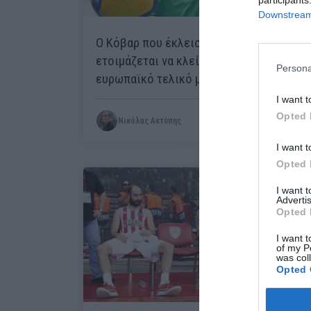
Downstream 
Ο Κόβαρ που έκλεισε στόματα κι
ετοιμάζεται να κλείσει θέση σε
Persona
ευρωπαϊκό τελικό με τον Παναθηναϊκό
I want t
Opted 
Νικόλας Ακτύπης
I want t
Opted 
I want 
Advertis
Opted 
I want t
of my P
was col
Opted 