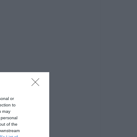
sonal or
ection to
ou may
 personal
out of the
 downstream
B’s List of