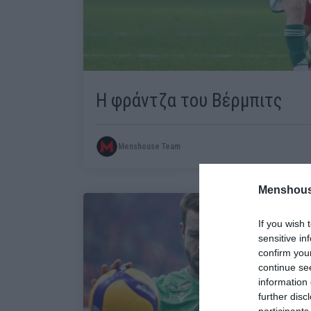
Η φράντζα του Βέρμπιτς
Menshouse Team
Menshous
If you wish 
sensitive in
confirm you
continue se
information 
further disc
participants