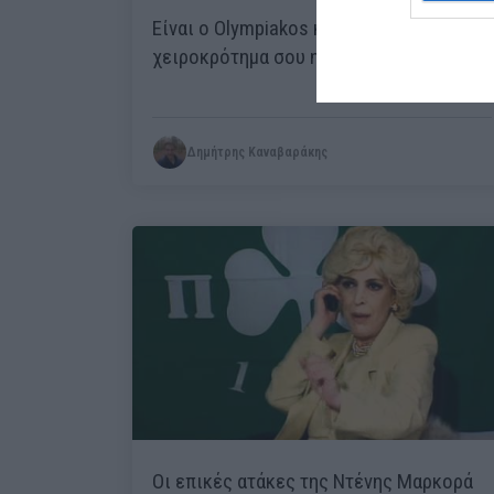
Είναι ο Olympiakos και αξίζει το
χειροκρότημα σου ηλίθιε
Δημήτρης Καναβαράκης
Οι επικές ατάκες της Ντένης Μαρκορά