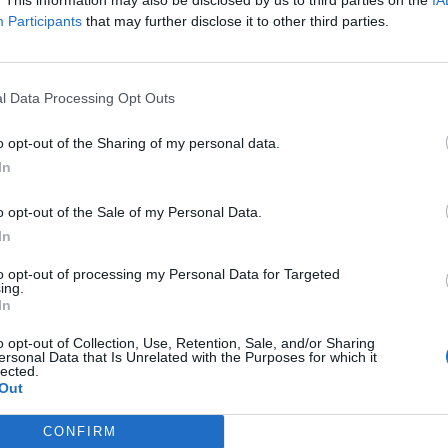
Participants
that may further disclose it to other third parties.
Ο πιο λεβέντης ΠΑΟ και ο αλλεργικός με
τον καθρέφτη του Ολυμπιακός
l Data Processing Opt Outs
o opt-out of the Sharing of my personal data.
In
Menshouse Team
o opt-out of the Sale of my Personal Data.
In
to opt-out of processing my Personal Data for Targeted
ing.
In
o opt-out of Collection, Use, Retention, Sale, and/or Sharing
ersonal Data that Is Unrelated with the Purposes for which it
lected.
Out
CONFIRM