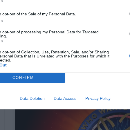
In
o opt-out of the Sale of my Personal Data.
In
«Έχει “καεί” ο εγκέφαλός μου…»:
Εσύ
θα απαντούσες σωστά στη μαθηματική
to opt-out of processing my Personal Data for Targeted
ing.
σπαζοκεφαλιά στον «Εκατομμυριούχο»
In
που έκανε την παίκτρια να αλλάξει
o opt-out of Collection, Use, Retention, Sale, and/or Sharing
ερώτηση;
ersonal Data that Is Unrelated with the Purposes for which it
lected.
Out
Menshouse Team
CONFIRM
Data Deletion
Data Access
Privacy Policy