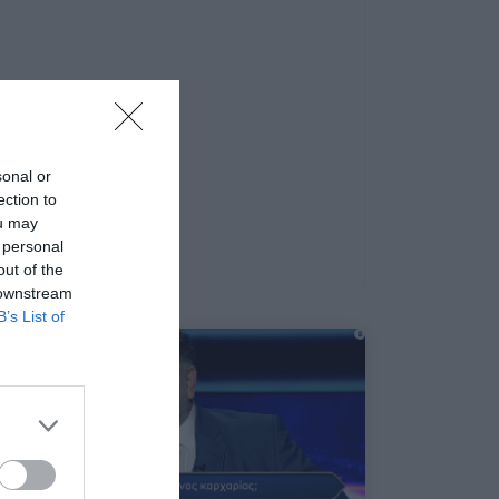
sonal or
ection to
ou may
 personal
out of the
 downstream
B’s List of