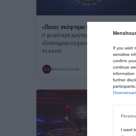
«Ποιος σκέφτηκε κάτι τόσο ηλίθιο;»:
Menshous
Η χειρότερη ερώτηση στην ιστορία του
«Εκατομμυριούχου» που έκανε έξαλλο
If you wish 
το κοινό
sensitive in
confirm you
continue se
Menshouse Team
information 
further disc
participants
Downstream 
Persona
I want t