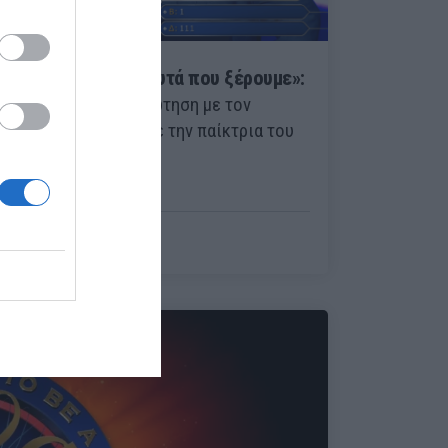
«Θα ξεχάσουμε κι αυτά που ξέρουμε»:
Η απάντηση στην ερώτηση με τον
καρχαρία που σόκαρε την παίκτρια του
«Εκατομμυριούχου»
Menshouse Team