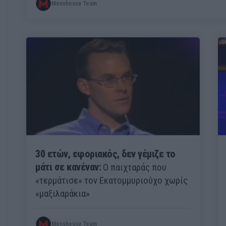
Menshouse Team
30 ετών, εφοριακός, δεν γέμιζε το
μάτι σε κανέναν:
Ο παιχταράς που
«τερμάτισε» τον Εκατομμυριούχο χωρίς
«μαξιλαράκια»
Menshouse Team