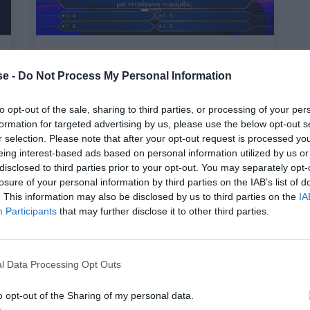
Τετράγωνη πυραμίδα:
H φαινομενικά
e -
Do Not Process My Personal Information
εύκολη ερώτηση του
«Εκατομμυριούχου» που έκανε τον
to opt-out of the sale, sharing to third parties, or processing of your per
παίκτη να σαστίσει
formation for targeted advertising by us, please use the below opt-out s
r selection. Please note that after your opt-out request is processed y
eing interest-based ads based on personal information utilized by us or
Menshouse Team
disclosed to third parties prior to your opt-out. You may separately opt-
losure of your personal information by third parties on the IAB’s list of
. This information may also be disclosed by us to third parties on the
IA
Participants
that may further disclose it to other third parties.
l Data Processing Opt Outs
o opt-out of the Sharing of my personal data.