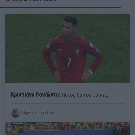
Κριστιάνο Ρονάλντο:
Ποιος θα του το πει;
Γιώργος Καραχάλιος