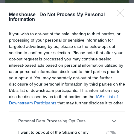
Menshouse -
Do Not Process My Personal
Information
If you wish to opt-out of the sale, sharing to third parties, or
processing of your personal or sensitive information for
«Κατέστρεψε» χιλιάδες παιδάκια, αλλά…:
Ο
targeted advertising by us, please use the below opt-out
ευφυής λόγος για το άθλιο κούρεμα του
section to confirm your selection. Please note that after your
Ρονάλντο στο Μουντιάλ του 2002
opt-out request is processed you may continue seeing
interest-based ads based on personal information utilized by
us or personal information disclosed to third parties prior to
Γιώργος Μαραθιανός
your opt-out. You may separately opt-out of the further
disclosure of your personal information by third parties on the
IAB’s list of downstream participants. This information may
also be disclosed by us to third parties on the
IAB’s List of
Downstream Participants
that may further disclose it to other
third parties.
Personal Data Processing Opt Outs
I want to opt-out of the Sharing of my