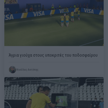
Άγρια γιούχα στους υποκριτές του ποδοσφαίρου
Νικόλας Ακτύπης