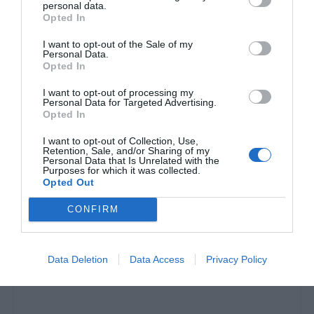
personal data.
Opted In
I want to opt-out of the Sale of my
Personal Data.
Opted In
Όταν τα φώτα του Μουντιάλ έσβησαν, το Κατάρ
ξεφορτώθηκε τους εργάτες του
I want to opt-out of processing my
Personal Data for Targeted Advertising.
Opted In
Menshouse Team
I want to opt-out of Collection, Use,
Retention, Sale, and/or Sharing of my
Personal Data that Is Unrelated with the
Purposes for which it was collected.
Opted Out
CONFIRM
Data Deletion
Data Access
Privacy Policy