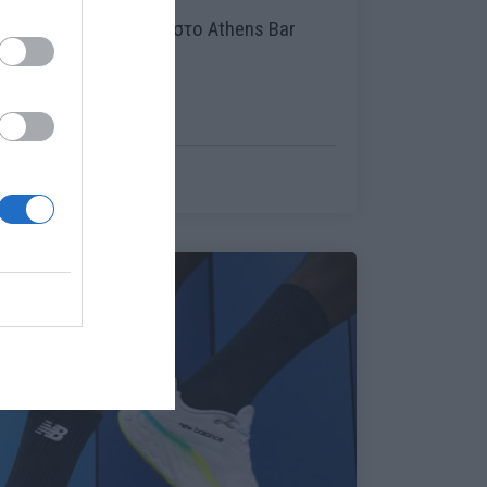
Το The Lost Explorer στο Athens Bar
Show 2022
Menshouse Team