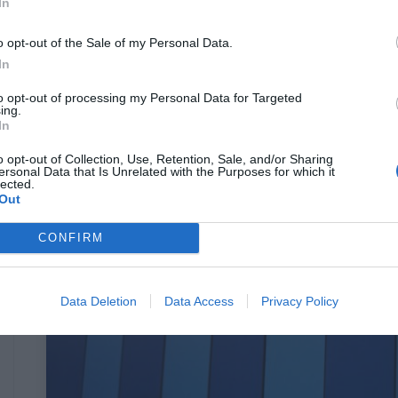
In
Rundome:
Ο νέος running προορισμός
o opt-out of the Sale of my Personal Data.
της πόλης
In
to opt-out of processing my Personal Data for Targeted
ing.
In
Menshouse Team
o opt-out of Collection, Use, Retention, Sale, and/or Sharing
ersonal Data that Is Unrelated with the Purposes for which it
lected.
Out
CONFIRM
Data Deletion
Data Access
Privacy Policy