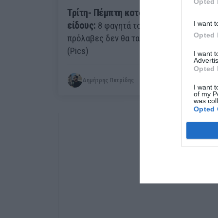
Opted 
Τρίτη- Πέμπτη κοτόπουλο παντός
I want t
είδους:
8 φαγητά του στρατού που αν τα
Opted 
πρόλαβες δεν θα τα ξεχάσεις ποτέ
(Pics)
I want 
Advertis
Opted 
Δημήτρης Πετρίδης
I want t
of my P
was col
Opted 