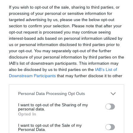
μπορούν άνετα να γίνουν το στέκι σου
If you wish to opt-out of the sale, sharing to third parties, or
processing of your personal or sensitive information for
targeted advertising by us, please use the below opt-out
Στέργιος Πουλερές
section to confirm your selection. Please note that after your
opt-out request is processed you may continue seeing
interest-based ads based on personal information utilized by
us or personal information disclosed to third parties prior to
your opt-out. You may separately opt-out of the further
disclosure of your personal information by third parties on the
IAB’s list of downstream participants. This information may
also be disclosed by us to third parties on the
IAB’s List of
Downstream Participants
that may further disclose it to other
third parties.
Personal Data Processing Opt Outs
I want to opt-out of the Sharing of my
Νέος, επαναστατικός τρόπος:
Έτσι θα φέρνουν
personal data.
Opted In
από Δευτέρα τις παραγγελίες οι σερβιτόροι στα
εστιατόρια (Pics)
I want to opt-out of the Sale of my
Personal Data.