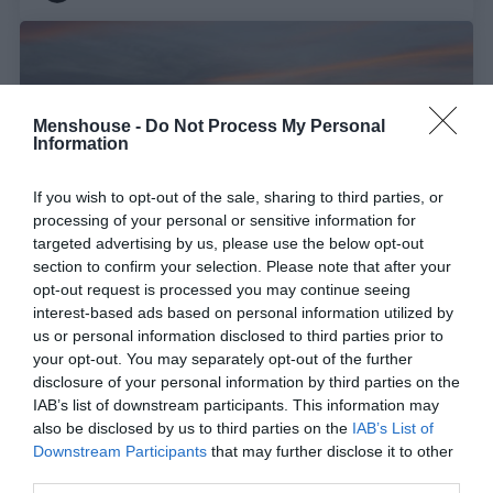
Menshouse -
Do Not Process My Personal
Information
If you wish to opt-out of the sale, sharing to third parties, or
processing of your personal or sensitive information for
targeted advertising by us, please use the below opt-out
section to confirm your selection. Please note that after your
opt-out request is processed you may continue seeing
interest-based ads based on personal information utilized by
Το απόλυτο φαβορί των Όσκαρ και οι πιο
us or personal information disclosed to third parties prior to
αναμενόμενες ταινίες στο πρώτο μισό του 2021
your opt-out. You may separately opt-out of the further
disclosure of your personal information by third parties on the
IAB’s list of downstream participants. This information may
Menshouse Team
also be disclosed by us to third parties on the
IAB’s List of
Downstream Participants
that may further disclose it to other
third parties.