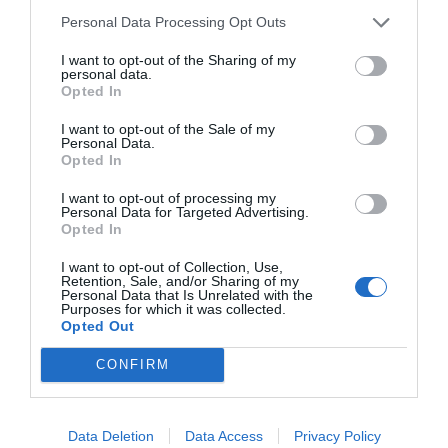
Personal Data Processing Opt Outs
I want to opt-out of the Sharing of my
personal data.
Opted In
I want to opt-out of the Sale of my
Personal Data.
Opted In
I want to opt-out of processing my
Personal Data for Targeted Advertising.
Έπος σε αναμονή:
Η ταινιάρα που περιμέναμε
Opted In
πώς και πώς, θα αργήσει έναν χρόνο λόγω
I want to opt-out of Collection, Use,
πανδημίας
Retention, Sale, and/or Sharing of my
Personal Data that Is Unrelated with the
Purposes for which it was collected.
Opted Out
Menshouse Team
CONFIRM
Data Deletion
Data Access
Privacy Policy