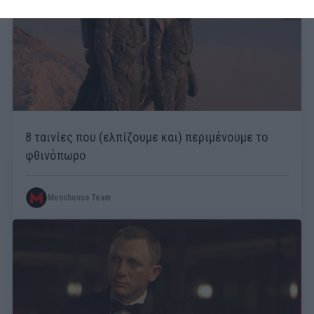
8 ταινίες που (ελπίζουμε και) περιμένουμε το
φθινόπωρο
Menshouse Team