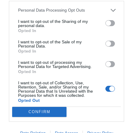
Personal Data Processing Opt Outs
I want to opt-out of the Sharing of my
personal data.
Opted In
I want to opt-out of the Sale of my
Personal Data.
Opted In
Τα μάτια του μίσους:
Το ανατριχιαστικό βλέμμα
I want to opt-out of processing my
Personal Data for Targeted Advertising.
του Γκέμπελς όταν έμαθε ότι ο φωτογράφος
Opted In
είναι Εβραίος!
I want to opt-out of Collection, Use,
Retention, Sale, and/or Sharing of my
Personal Data that Is Unrelated with the
Purposes for which it was collected.
Menshouse Team
Opted Out
CONFIRM
Data Deletion
Data Access
Privacy Policy