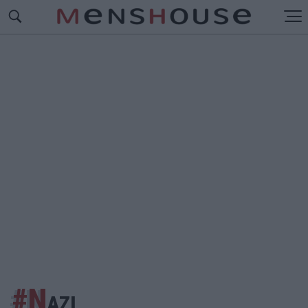
#Ν
ΑΖΙ