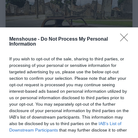
Menshouse -
Do Not Process My Personal
Information
If you wish to opt-out of the sale, sharing to third parties, or
processing of your personal or sensitive information for
targeted advertising by us, please use the below opt-out
Την ίδια μέρα με το Δίστομο:
Το χωριό –
section to confirm your selection. Please note that after your
φάντασμα που έμεινε ανέγγιχτο μετά τη θηριωδία
opt-out request is processed you may continue seeing
interest-based ads based on personal information utilized by
των Ναζί
us or personal information disclosed to third parties prior to
your opt-out. You may separately opt-out of the further
disclosure of your personal information by third parties on the
Menshouse Team
IAB’s list of downstream participants. This information may
also be disclosed by us to third parties on the
IAB’s List of
Downstream Participants
that may further disclose it to other
third parties.