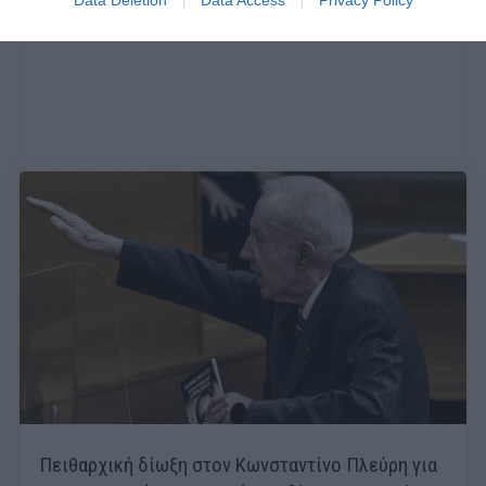
Πειθαρχική δίωξη στον Κωνσταντίνο Πλεύρη για