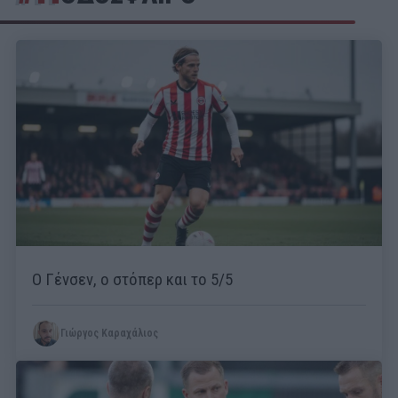
Ο Γένσεν, ο στόπερ και το 5/5
Γιώργος Καραχάλιος