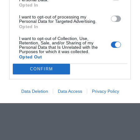
Opted In
I want to opt-out of processing my
Personal Data for Targeted Advertising.
Opted In
Τι συμβαίνει τελικά με τον Ουναχί…
I want to opt-out of Collection, Use,
Retention, Sale, and/or Sharing of my
Personal Data that Is Unrelated with the
Purposes for which it was collected.
Γιώργος Καραχάλιος
Opted Out
CONFIRM
Data Deletion
Data Access
Privacy Policy