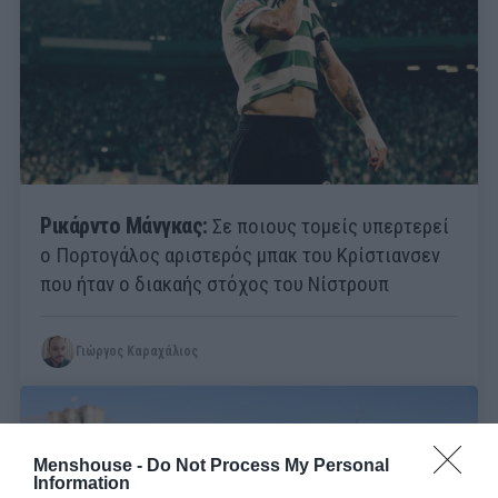
Ρικάρντο Μάνγκας:
Σε ποιους τομείς υπερτερεί
ο Πορτογάλος αριστερός μπακ του Κρίστιανσεν
που ήταν o διακαής στόχος του Νίστρουπ
Γιώργος Καραχάλιος
Menshouse -
Do Not Process My Personal
Information