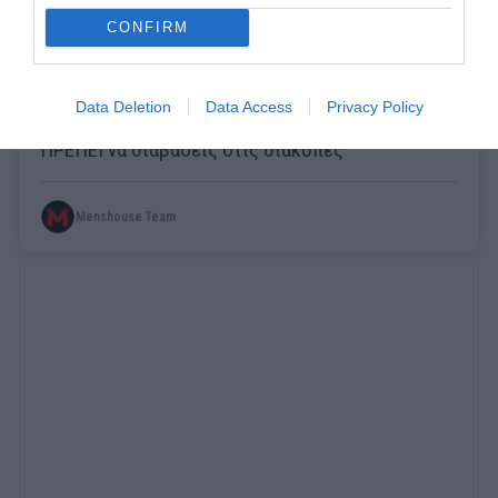
CONFIRM
Data Deletion
Data Access
Privacy Policy
Τα 5 βιβλία επιστημονικής φαντασίας που
ΠΡΕΠΕΙ να διαβάσεις στις διακοπές
Menshouse Team