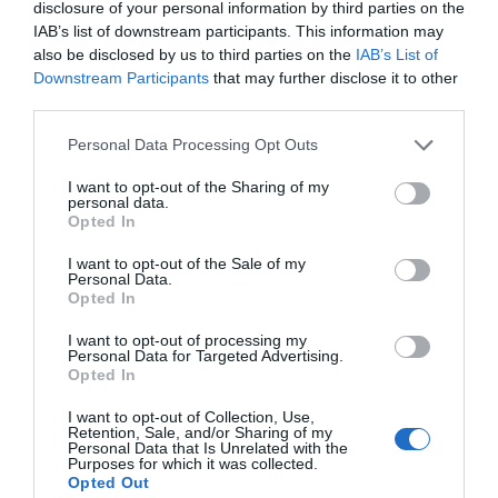
disclosure of your personal information by third parties on the
IAB’s list of downstream participants. This information may
also be disclosed by us to third parties on the
IAB’s List of
Downstream Participants
that may further disclose it to other
third parties.
Personal Data Processing Opt Outs
Η Αγκάθα Κρίστι στο σινεμά:
Το top-5 των
I want to opt-out of the Sharing of my
personal data.
κινηματογραφικών μεταφορών της
Opted In
I want to opt-out of the Sale of my
Personal Data.
Menshouse Team
Opted In
I want to opt-out of processing my
Personal Data for Targeted Advertising.
Opted In
I want to opt-out of Collection, Use,
Retention, Sale, and/or Sharing of my
Personal Data that Is Unrelated with the
Purposes for which it was collected.
Opted Out