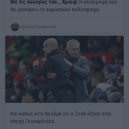
Με τις ευλογίες του... Κρόιφ:
Η επιστροφή που
θα «ροκάρει» το ευρωπαϊκό ποδόσφαιρο
Δημήτρης Καναβαράκης
Και κάπως έτσι θα λέμε ότι ο Ζοσέ έζησε στην
εποχή Γκουαρδιόλα