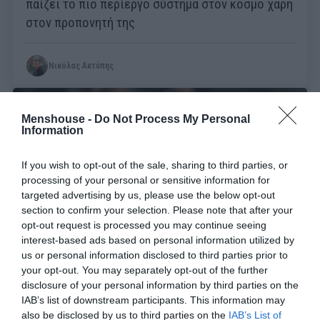
παίζει το πιο περίεργο σύστημα στον κόσμο χάρη
στον προπονητή της
Νικόλας Ακτύπης
Menshouse -
Do Not Process My Personal
Information
If you wish to opt-out of the sale, sharing to third parties, or
processing of your personal or sensitive information for
targeted advertising by us, please use the below opt-out
section to confirm your selection. Please note that after your
opt-out request is processed you may continue seeing
interest-based ads based on personal information utilized by
us or personal information disclosed to third parties prior to
your opt-out. You may separately opt-out of the further
«Κλέβει» παίκτες από τον Γκουαρδιόλα:
Ο
disclosure of your personal information by third parties on the
επόμενος GOAT προπονητής δουλεύει ήδη στην
IAB’s list of downstream participants. This information may
also be disclosed by us to third parties on the
IAB’s List of
Αγγλία