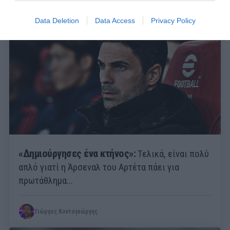
Data Deletion
Data Access
Privacy Policy
«Δημιούργησες ένα κτήνος»:
Τελικά, είναι πολύ
απλό γιατί η Άρσεναλ του Αρτέτα πάει για
πρωτάθλημα...
Γιώργος Κοντογεώργης