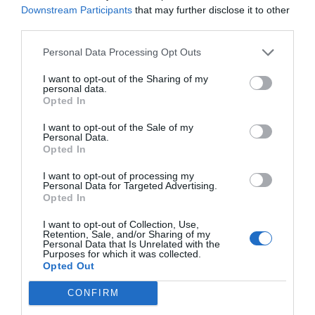
Downstream Participants
that may further disclose it to other
third parties.
Γιώργος Κοντογεώργης
Personal Data Processing Opt Outs
I want to opt-out of the Sharing of my
personal data.
Opted In
I want to opt-out of the Sale of my
Personal Data.
Opted In
I want to opt-out of processing my
Personal Data for Targeted Advertising.
Opted In
I want to opt-out of Collection, Use,
Retention, Sale, and/or Sharing of my
Personal Data that Is Unrelated with the
22 ολόκληρα χρόνια πριν:
Η προφητεία για τον
Purposes for which it was collected.
Opted Out
Πεπ «βγαίνει»...
CONFIRM
Γιώργος Κοντογεώργης