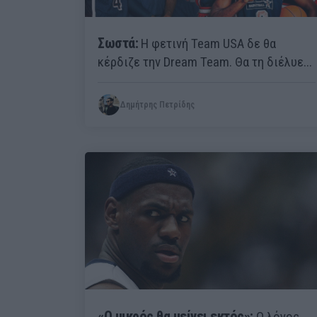
Σωστά:
Η φετινή Team USA δε θα
κέρδιζε την Dream Team. Θα τη διέλυε...
Δημήτρης Πετρίδης
«Ο μικρός θα μείνει εκτός»:
Ο λόγος