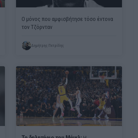
Ο μόνος που αμφισβήτησε τόσο έντονα
τον Τζόρνταν
Δημήτρης Πετρίδης
Το δηλητήριο του Μάικλ:
Η