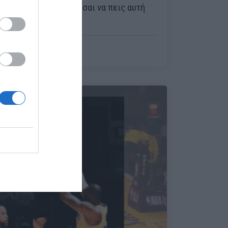
ΛεΜπρόν και σκέφτεσαι να πεις αυτή
την μ@λ@κία;
Δημήτρης Πετρίδης