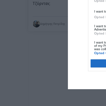
Opted 
Τζόρνταν;
I want t
Opted 
Δημήτρης Πετρίδης
I want 
Advertis
Opted 
I want t
of my P
was col
Opted 