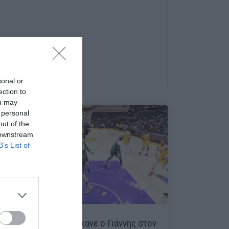
sonal or
ection to
ou may
 personal
out of the
 downstream
B’s List of
Δηλαδή βλέπεις τι έκανε ο Γιάννης στον