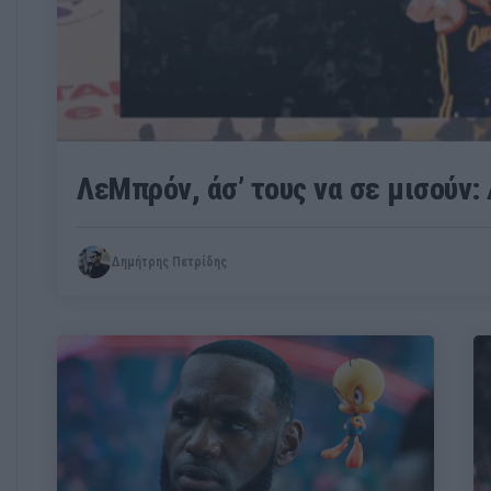
ΛεΜπρόν, άσ’ τους να σε μισούν:
Δημήτρης Πετρίδης