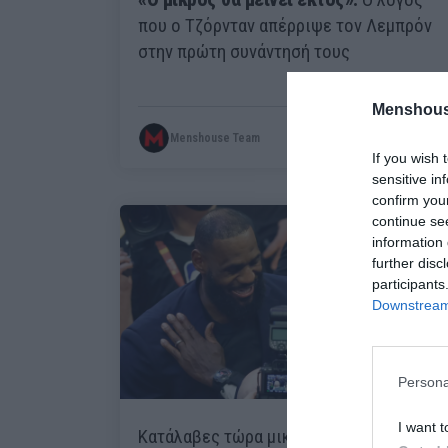
που ο Τζόρνταν απέρριψε τον Λεμπρόν
στην πρώτη συνάντησή τους
Menshous
Menshouse Team
If you wish 
sensitive in
confirm you
continue se
information 
further disc
participants
Downstream 
Persona
I want t
Κατάλαβες τώρα μικρέ ποιος είναι ο