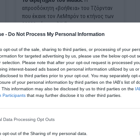
απροσδόκητη «βοήθεια» του Τζόρνταν
που έκανε τον ΛεΜπρόν το κτήνος των
38390 πόντων (Vid)
e -
Do Not Process My Personal Information
Δημήτρης Πετρίδης
to opt-out of the sale, sharing to third parties, or processing of your per
formation for targeted advertising by us, please use the below opt-out s
r selection. Please note that after your opt-out request is processed y
eing interest-based ads based on personal information utilized by us or
disclosed to third parties prior to your opt-out. You may separately opt-
losure of your personal information by third parties on the IAB’s list of
. This information may also be disclosed by us to third parties on the
IA
Participants
that may further disclose it to other third parties.
l Data Processing Opt Outs
o opt-out of the Sharing of my personal data.
«Ο ΛεΜπρόν δεν είναι clutch»:
Το